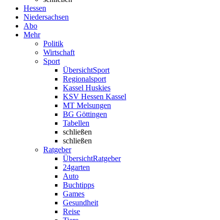
Hessen
Niedersachsen
Abo
Mehr
Politik
Wirtschaft
Sport
Übersicht
Sport
Regionalsport
Kassel Huskies
KSV Hessen Kassel
MT Melsungen
BG Göttingen
Tabellen
schließen
schließen
Ratgeber
Übersicht
Ratgeber
24garten
Auto
Buchtipps
Games
Gesundheit
Reise