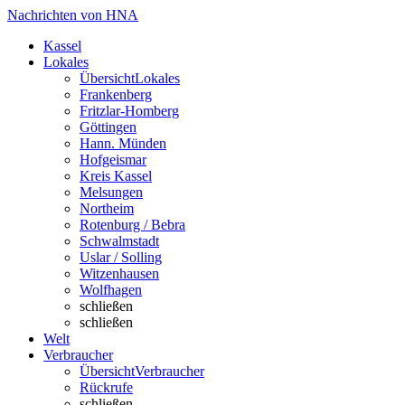
Nachrichten von HNA
Kassel
Lokales
Übersicht
Lokales
Frankenberg
Fritzlar-Homberg
Göttingen
Hann. Münden
Hofgeismar
Kreis Kassel
Melsungen
Northeim
Rotenburg / Bebra
Schwalmstadt
Uslar / Solling
Witzenhausen
Wolfhagen
schließen
schließen
Welt
Verbraucher
Übersicht
Verbraucher
Rückrufe
schließen