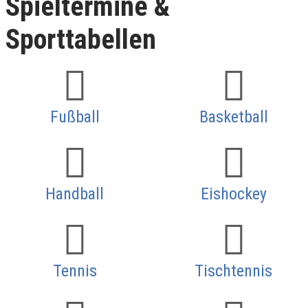
Spieltermine &
Sporttabellen
Fußball
Basketball
Handball
Eishockey
Tennis
Tischtennis