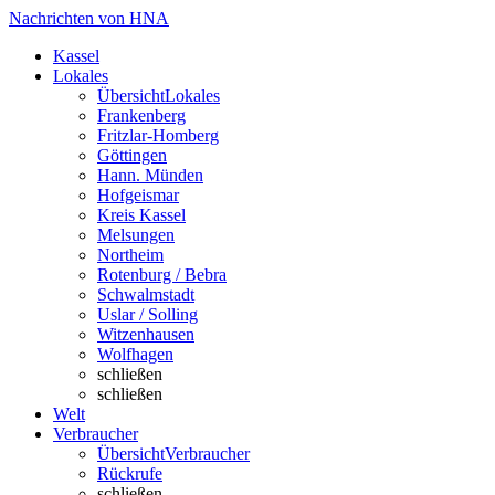
Nachrichten von HNA
Kassel
Lokales
Übersicht
Lokales
Frankenberg
Fritzlar-Homberg
Göttingen
Hann. Münden
Hofgeismar
Kreis Kassel
Melsungen
Northeim
Rotenburg / Bebra
Schwalmstadt
Uslar / Solling
Witzenhausen
Wolfhagen
schließen
schließen
Welt
Verbraucher
Übersicht
Verbraucher
Rückrufe
schließen