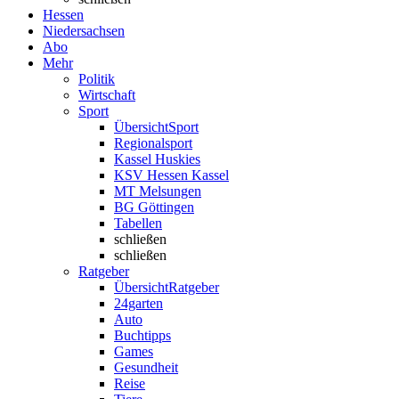
Hessen
Niedersachsen
Abo
Mehr
Politik
Wirtschaft
Sport
Übersicht
Sport
Regionalsport
Kassel Huskies
KSV Hessen Kassel
MT Melsungen
BG Göttingen
Tabellen
schließen
schließen
Ratgeber
Übersicht
Ratgeber
24garten
Auto
Buchtipps
Games
Gesundheit
Reise