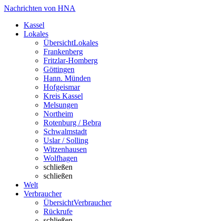
Nachrichten von HNA
Kassel
Lokales
Übersicht
Lokales
Frankenberg
Fritzlar-Homberg
Göttingen
Hann. Münden
Hofgeismar
Kreis Kassel
Melsungen
Northeim
Rotenburg / Bebra
Schwalmstadt
Uslar / Solling
Witzenhausen
Wolfhagen
schließen
schließen
Welt
Verbraucher
Übersicht
Verbraucher
Rückrufe
schließen