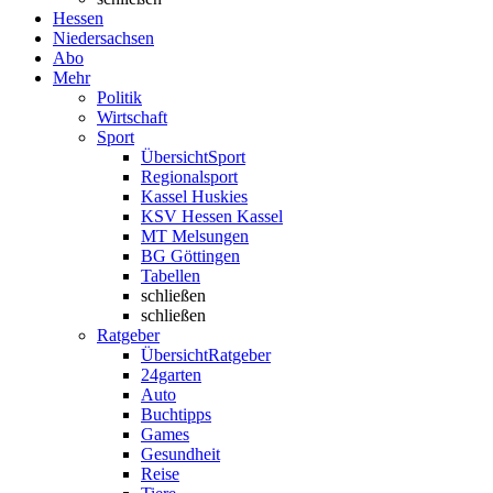
Hessen
Niedersachsen
Abo
Mehr
Politik
Wirtschaft
Sport
Übersicht
Sport
Regionalsport
Kassel Huskies
KSV Hessen Kassel
MT Melsungen
BG Göttingen
Tabellen
schließen
schließen
Ratgeber
Übersicht
Ratgeber
24garten
Auto
Buchtipps
Games
Gesundheit
Reise