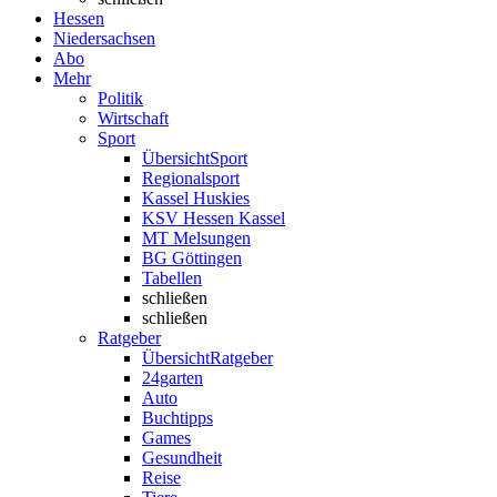
Hessen
Niedersachsen
Abo
Mehr
Politik
Wirtschaft
Sport
Übersicht
Sport
Regionalsport
Kassel Huskies
KSV Hessen Kassel
MT Melsungen
BG Göttingen
Tabellen
schließen
schließen
Ratgeber
Übersicht
Ratgeber
24garten
Auto
Buchtipps
Games
Gesundheit
Reise