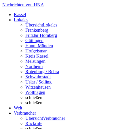
Nachrichten von HNA
Kassel
Lokales
Übersicht
Lokales
Frankenberg
Fritzlar-Homberg
Göttingen
Hann. Münden
Hofgeismar
Kreis Kassel
Melsungen
Northeim
Rotenburg / Bebra
Schwalmstadt
Uslar / Solling
Witzenhausen
Wolfhagen
schließen
schließen
Welt
Verbraucher
Übersicht
Verbraucher
Rückrufe
schließen