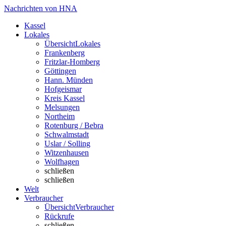
Nachrichten von HNA
Kassel
Lokales
Übersicht
Lokales
Frankenberg
Fritzlar-Homberg
Göttingen
Hann. Münden
Hofgeismar
Kreis Kassel
Melsungen
Northeim
Rotenburg / Bebra
Schwalmstadt
Uslar / Solling
Witzenhausen
Wolfhagen
schließen
schließen
Welt
Verbraucher
Übersicht
Verbraucher
Rückrufe
schließen