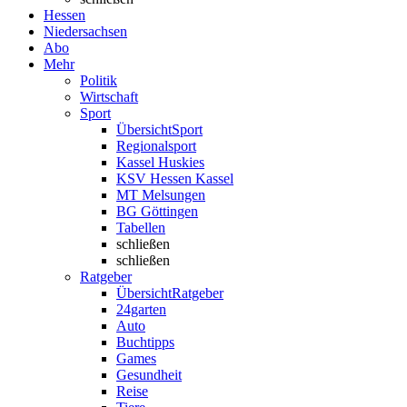
Hessen
Niedersachsen
Abo
Mehr
Politik
Wirtschaft
Sport
Übersicht
Sport
Regionalsport
Kassel Huskies
KSV Hessen Kassel
MT Melsungen
BG Göttingen
Tabellen
schließen
schließen
Ratgeber
Übersicht
Ratgeber
24garten
Auto
Buchtipps
Games
Gesundheit
Reise