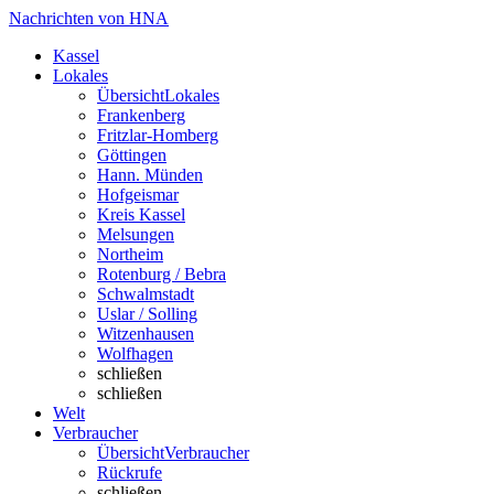
Nachrichten von HNA
Kassel
Lokales
Übersicht
Lokales
Frankenberg
Fritzlar-Homberg
Göttingen
Hann. Münden
Hofgeismar
Kreis Kassel
Melsungen
Northeim
Rotenburg / Bebra
Schwalmstadt
Uslar / Solling
Witzenhausen
Wolfhagen
schließen
schließen
Welt
Verbraucher
Übersicht
Verbraucher
Rückrufe
schließen