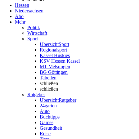
Hessen
Niedersachsen
Abo
Mehr
Politik
Wirtschaft
Sport
Übersicht
Sport
Regionalsport
Kassel Huskies
KSV Hessen Kassel
MT Melsungen
BG Göttingen
Tabellen
schließen
schließen
Ratgeber
Übersicht
Ratgeber
24garten
Auto
Buchtipps
Games
Gesundheit
Reise