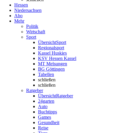
Hessen
Niedersachsen
Abo
Mehr
Politik
Wirtschaft
Sport
Übersicht
Sport
Regionalsport
Kassel Huskies
KSV Hessen Kassel
MT Melsungen
BG Göttingen
Tabellen
schließen
schließen
Ratgeber
Übersicht
Ratgeber
24garten
Auto
Buchtipps
Games
Gesundheit
Reise