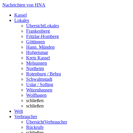
Nachrichten von HNA
Kassel
Lokales
Übersicht
Lokales
Frankenberg
Fritzlar-Homberg
Göttingen
Hann. Münden
Hofgeismar
Kreis Kassel
Melsungen
Northeim
Rotenburg / Bebra
Schwalmstadt
Uslar / Solling
Witzenhausen
Wolfhagen
schließen
schließen
Welt
Verbraucher
Übersicht
Verbraucher
Rückrufe
schließen