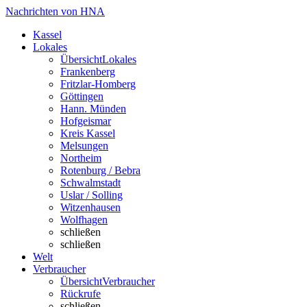
Nachrichten von HNA
Kassel
Lokales
Übersicht
Lokales
Frankenberg
Fritzlar-Homberg
Göttingen
Hann. Münden
Hofgeismar
Kreis Kassel
Melsungen
Northeim
Rotenburg / Bebra
Schwalmstadt
Uslar / Solling
Witzenhausen
Wolfhagen
schließen
schließen
Welt
Verbraucher
Übersicht
Verbraucher
Rückrufe
schließen