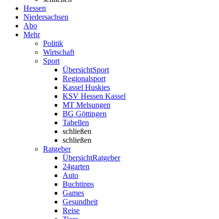
Hessen
Niedersachsen
Abo
Mehr
Politik
Wirtschaft
Sport
Übersicht
Sport
Regionalsport
Kassel Huskies
KSV Hessen Kassel
MT Melsungen
BG Göttingen
Tabellen
schließen
schließen
Ratgeber
Übersicht
Ratgeber
24garten
Auto
Buchtipps
Games
Gesundheit
Reise