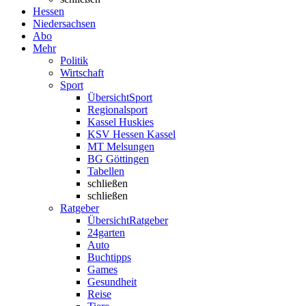
Hessen
Niedersachsen
Abo
Mehr
Politik
Wirtschaft
Sport
Übersicht
Sport
Regionalsport
Kassel Huskies
KSV Hessen Kassel
MT Melsungen
BG Göttingen
Tabellen
schließen
schließen
Ratgeber
Übersicht
Ratgeber
24garten
Auto
Buchtipps
Games
Gesundheit
Reise