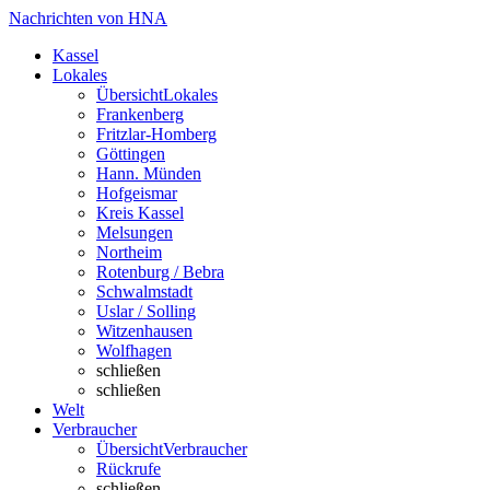
Nachrichten von HNA
Kassel
Lokales
Übersicht
Lokales
Frankenberg
Fritzlar-Homberg
Göttingen
Hann. Münden
Hofgeismar
Kreis Kassel
Melsungen
Northeim
Rotenburg / Bebra
Schwalmstadt
Uslar / Solling
Witzenhausen
Wolfhagen
schließen
schließen
Welt
Verbraucher
Übersicht
Verbraucher
Rückrufe
schließen