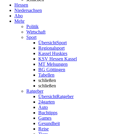
Hessen
Niedersachsen
Abo
Mehr
Politik
Wirtschaft
Sport
Übersicht
Sport
Regionalsport
Kassel Huskies
KSV Hessen Kassel
MT Melsungen
BG Göttingen
Tabellen
schließen
schließen
Ratgeber
Übersicht
Ratgeber
24garten
Auto
Buchtipps
Games
Gesundheit
Reise