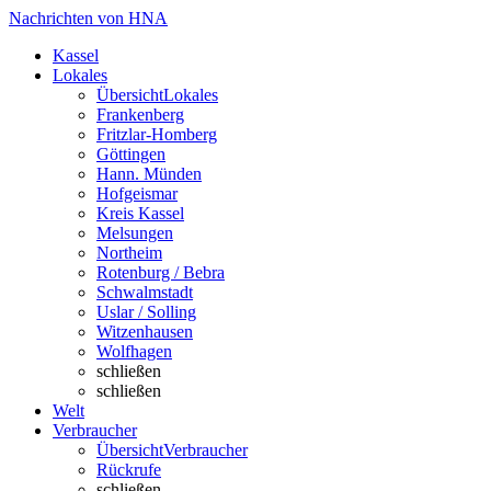
Nachrichten von HNA
Kassel
Lokales
Übersicht
Lokales
Frankenberg
Fritzlar-Homberg
Göttingen
Hann. Münden
Hofgeismar
Kreis Kassel
Melsungen
Northeim
Rotenburg / Bebra
Schwalmstadt
Uslar / Solling
Witzenhausen
Wolfhagen
schließen
schließen
Welt
Verbraucher
Übersicht
Verbraucher
Rückrufe
schließen