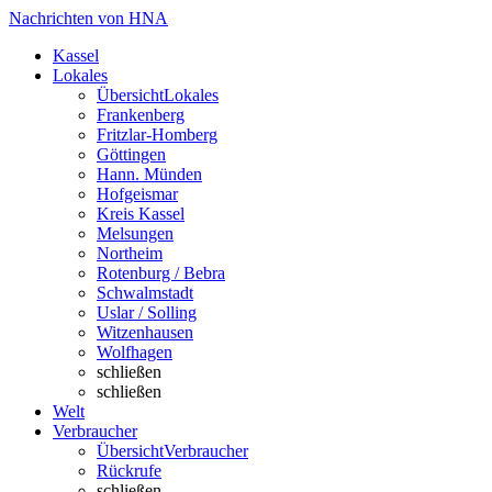
Nachrichten von HNA
Kassel
Lokales
Übersicht
Lokales
Frankenberg
Fritzlar-Homberg
Göttingen
Hann. Münden
Hofgeismar
Kreis Kassel
Melsungen
Northeim
Rotenburg / Bebra
Schwalmstadt
Uslar / Solling
Witzenhausen
Wolfhagen
schließen
schließen
Welt
Verbraucher
Übersicht
Verbraucher
Rückrufe
schließen