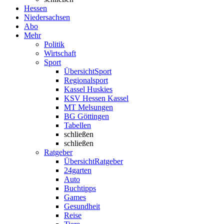
Hessen
Niedersachsen
Abo
Mehr
Politik
Wirtschaft
Sport
Übersicht
Sport
Regionalsport
Kassel Huskies
KSV Hessen Kassel
MT Melsungen
BG Göttingen
Tabellen
schließen
schließen
Ratgeber
Übersicht
Ratgeber
24garten
Auto
Buchtipps
Games
Gesundheit
Reise