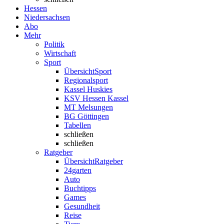
Hessen
Niedersachsen
Abo
Mehr
Politik
Wirtschaft
Sport
Übersicht
Sport
Regionalsport
Kassel Huskies
KSV Hessen Kassel
MT Melsungen
BG Göttingen
Tabellen
schließen
schließen
Ratgeber
Übersicht
Ratgeber
24garten
Auto
Buchtipps
Games
Gesundheit
Reise