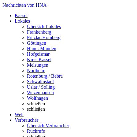
Nachrichten von HNA
Kassel
Lokales
Übersicht
Lokales
Frankenberg
Fritzlar-Homberg
Göttingen
Hann. Münden
Hofgeismar
Kreis Kassel
Melsungen
Northeim
Rotenburg / Bebra
Schwalmstadt
Uslar / Solling
Witzenhausen
Wolfhagen
schließen
schließen
Welt
Verbraucher
Übersicht
Verbraucher
Rückrufe
schließen