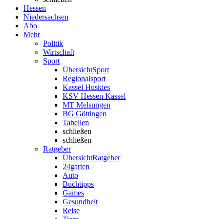
Hessen
Niedersachsen
Abo
Mehr
Politik
Wirtschaft
Sport
Übersicht
Sport
Regionalsport
Kassel Huskies
KSV Hessen Kassel
MT Melsungen
BG Göttingen
Tabellen
schließen
schließen
Ratgeber
Übersicht
Ratgeber
24garten
Auto
Buchtipps
Games
Gesundheit
Reise