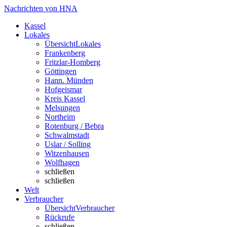
Nachrichten von HNA
Kassel
Lokales
Übersicht
Lokales
Frankenberg
Fritzlar-Homberg
Göttingen
Hann. Münden
Hofgeismar
Kreis Kassel
Melsungen
Northeim
Rotenburg / Bebra
Schwalmstadt
Uslar / Solling
Witzenhausen
Wolfhagen
schließen
schließen
Welt
Verbraucher
Übersicht
Verbraucher
Rückrufe
schließen