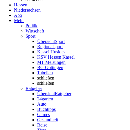
Hessen
Niedersachsen
Abo
Mehr
Politik
Wirtschaft
Sport
Übersicht
Sport
Regionalsport
Kassel Huskies
KSV Hessen Kassel
MT Melsungen
BG Göttingen
Tabellen
schließen
schließen
Ratgeber
Übersicht
Ratgeber
24garten
Auto
Buchtipps
Games
Gesundheit
Reise