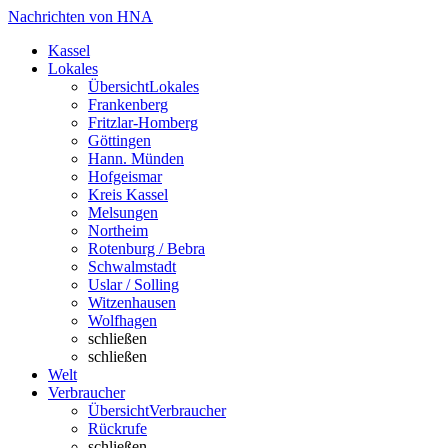
Nachrichten von HNA
Kassel
Lokales
Übersicht
Lokales
Frankenberg
Fritzlar-Homberg
Göttingen
Hann. Münden
Hofgeismar
Kreis Kassel
Melsungen
Northeim
Rotenburg / Bebra
Schwalmstadt
Uslar / Solling
Witzenhausen
Wolfhagen
schließen
schließen
Welt
Verbraucher
Übersicht
Verbraucher
Rückrufe
schließen