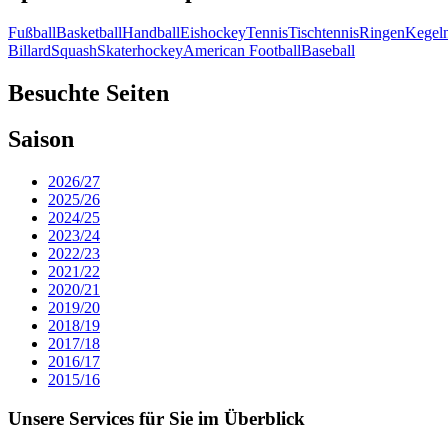
Fußball
Basketball
Handball
Eishockey
Tennis
Tischtennis
Ringen
Kegel
Billard
Squash
Skaterhockey
American Football
Baseball
Besuchte Seiten
Saison
2026/27
2025/26
2024/25
2023/24
2022/23
2021/22
2020/21
2019/20
2018/19
2017/18
2016/17
2015/16
Unsere Services für Sie im Überblick