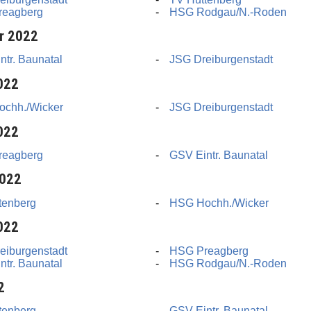
reagberg
HSG Rodgau/N.-Roden
r 2022
tr. Baunatal
JSG Dreiburgenstadt
022
chh./Wicker
JSG Dreiburgenstadt
022
reagberg
GSV Eintr. Baunatal
2022
tenberg
HSG Hochh./Wicker
022
eiburgenstadt
HSG Preagberg
tr. Baunatal
HSG Rodgau/N.-Roden
2
tenberg
GSV Eintr. Baunatal