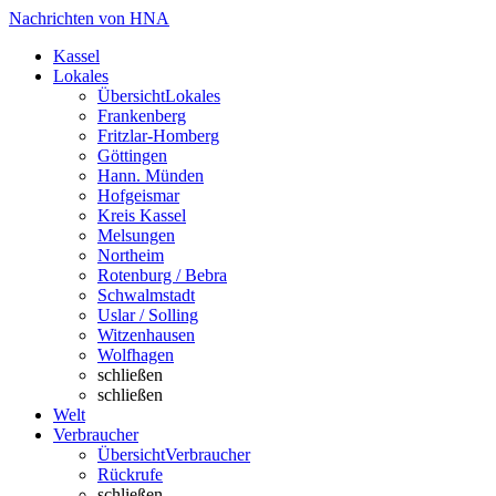
Nachrichten von HNA
Kassel
Lokales
Übersicht
Lokales
Frankenberg
Fritzlar-Homberg
Göttingen
Hann. Münden
Hofgeismar
Kreis Kassel
Melsungen
Northeim
Rotenburg / Bebra
Schwalmstadt
Uslar / Solling
Witzenhausen
Wolfhagen
schließen
schließen
Welt
Verbraucher
Übersicht
Verbraucher
Rückrufe
schließen