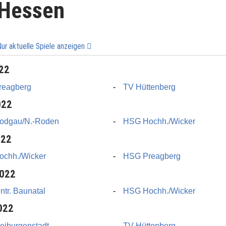
 Hessen
Nur aktuelle Spiele anzeigen
022
reagberg
TV Hüttenberg
022
odgau/N.-Roden
HSG Hochh./Wicker
022
chh./Wicker
HSG Preagberg
2022
tr. Baunatal
HSG Hochh./Wicker
022
eiburgenstadt
TV Hüttenberg