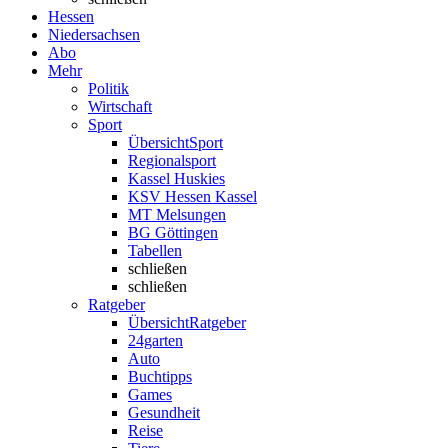
Hessen
Niedersachsen
Abo
Mehr
Politik
Wirtschaft
Sport
Übersicht
Sport
Regionalsport
Kassel Huskies
KSV Hessen Kassel
MT Melsungen
BG Göttingen
Tabellen
schließen
schließen
Ratgeber
Übersicht
Ratgeber
24garten
Auto
Buchtipps
Games
Gesundheit
Reise