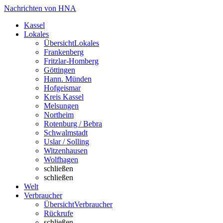
Nachrichten von HNA
Kassel
Lokales
Übersicht
Lokales
Frankenberg
Fritzlar-Homberg
Göttingen
Hann. Münden
Hofgeismar
Kreis Kassel
Melsungen
Northeim
Rotenburg / Bebra
Schwalmstadt
Uslar / Solling
Witzenhausen
Wolfhagen
schließen
schließen
Welt
Verbraucher
Übersicht
Verbraucher
Rückrufe
schließen