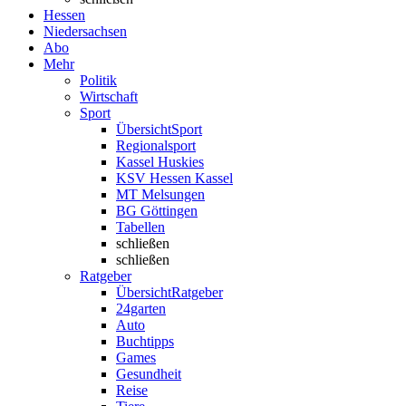
Hessen
Niedersachsen
Abo
Mehr
Politik
Wirtschaft
Sport
Übersicht
Sport
Regionalsport
Kassel Huskies
KSV Hessen Kassel
MT Melsungen
BG Göttingen
Tabellen
schließen
schließen
Ratgeber
Übersicht
Ratgeber
24garten
Auto
Buchtipps
Games
Gesundheit
Reise