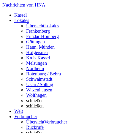
Nachrichten von HNA
Kassel
Lokales
Übersicht
Lokales
Frankenberg
Fritzlar-Homberg
Göttingen
Hann. Münden
Hofgeismar
Kreis Kassel
Melsungen
Northeim
Rotenburg / Bebra
Schwalmstadt
Uslar / Solling
Witzenhausen
Wolfhagen
schließen
schließen
Welt
Verbraucher
Übersicht
Verbraucher
Rückrufe
schließen