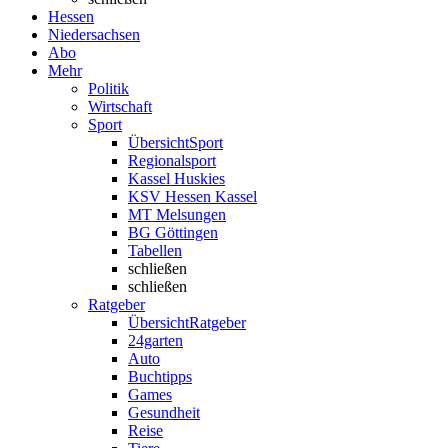
Hessen
Niedersachsen
Abo
Mehr
Politik
Wirtschaft
Sport
Übersicht
Sport
Regionalsport
Kassel Huskies
KSV Hessen Kassel
MT Melsungen
BG Göttingen
Tabellen
schließen
schließen
Ratgeber
Übersicht
Ratgeber
24garten
Auto
Buchtipps
Games
Gesundheit
Reise