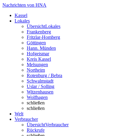
Nachrichten von HNA
Kassel
Lokales
Übersicht
Lokales
Frankenberg
Fritzlar-Homberg
Göttingen
Hann. Münden
Hofgeismar
Kreis Kassel
Melsungen
Northeim
Rotenburg / Bebra
Schwalmstadt
Uslar / Solling
Witzenhausen
Wolfhagen
schließen
schließen
Welt
Verbraucher
Übersicht
Verbraucher
Rückrufe
schließen