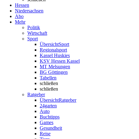
Hessen
Niedersachsen
Abo
Mehr
Politik
Wirtschaft
Sport
Übersicht
Sport
Regionalsport
Kassel Huskies
KSV Hessen Kassel
MT Melsungen
BG Göttingen
Tabellen
schließen
schließen
Ratgeber
Übersicht
Ratgeber
24garten
Auto
Buchtipps
Games
Gesundheit
Reise