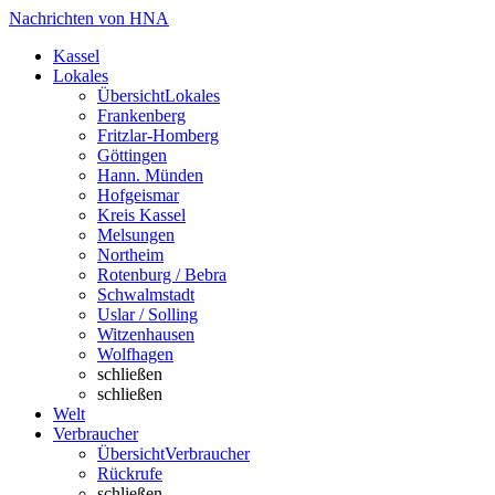
Nachrichten von HNA
Kassel
Lokales
Übersicht
Lokales
Frankenberg
Fritzlar-Homberg
Göttingen
Hann. Münden
Hofgeismar
Kreis Kassel
Melsungen
Northeim
Rotenburg / Bebra
Schwalmstadt
Uslar / Solling
Witzenhausen
Wolfhagen
schließen
schließen
Welt
Verbraucher
Übersicht
Verbraucher
Rückrufe
schließen