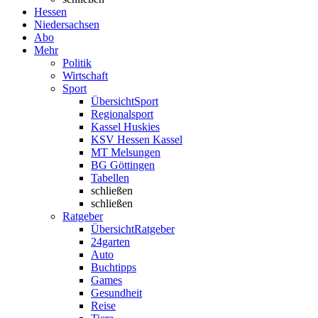
Hessen
Niedersachsen
Abo
Mehr
Politik
Wirtschaft
Sport
Übersicht
Sport
Regionalsport
Kassel Huskies
KSV Hessen Kassel
MT Melsungen
BG Göttingen
Tabellen
schließen
schließen
Ratgeber
Übersicht
Ratgeber
24garten
Auto
Buchtipps
Games
Gesundheit
Reise