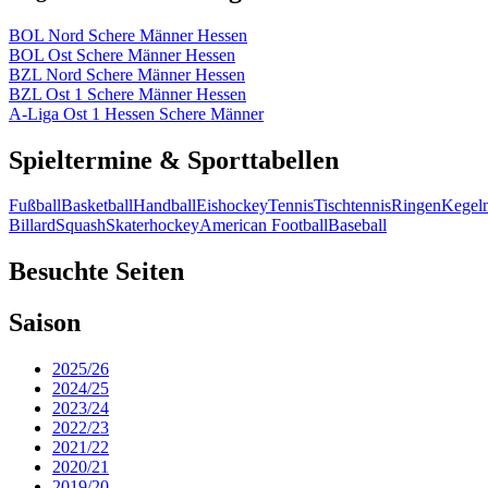
BOL Nord Schere Männer Hessen
BOL Ost Schere Männer Hessen
BZL Nord Schere Männer Hessen
BZL Ost 1 Schere Männer Hessen
A-Liga Ost 1 Hessen Schere Männer
Spieltermine & Sporttabellen
Fußball
Basketball
Handball
Eishockey
Tennis
Tischtennis
Ringen
Kegel
Billard
Squash
Skaterhockey
American Football
Baseball
Besuchte Seiten
Saison
2025/26
2024/25
2023/24
2022/23
2021/22
2020/21
2019/20