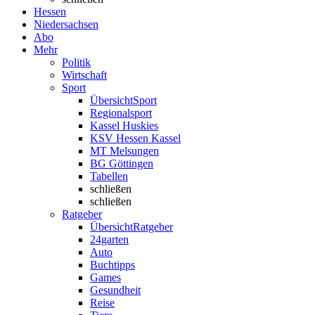
Hessen
Niedersachsen
Abo
Mehr
Politik
Wirtschaft
Sport
Übersicht
Sport
Regionalsport
Kassel Huskies
KSV Hessen Kassel
MT Melsungen
BG Göttingen
Tabellen
schließen
schließen
Ratgeber
Übersicht
Ratgeber
24garten
Auto
Buchtipps
Games
Gesundheit
Reise