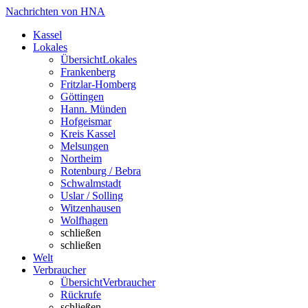
Nachrichten von HNA
Kassel
Lokales
Übersicht
Lokales
Frankenberg
Fritzlar-Homberg
Göttingen
Hann. Münden
Hofgeismar
Kreis Kassel
Melsungen
Northeim
Rotenburg / Bebra
Schwalmstadt
Uslar / Solling
Witzenhausen
Wolfhagen
schließen
schließen
Welt
Verbraucher
Übersicht
Verbraucher
Rückrufe
schließen