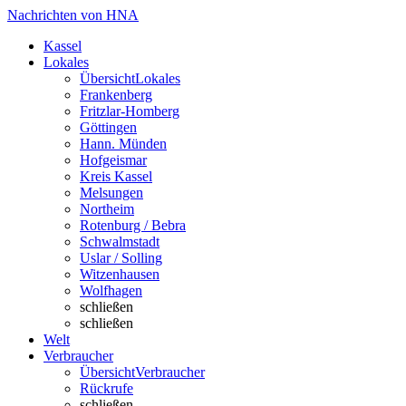
Nachrichten von HNA
Kassel
Lokales
Übersicht
Lokales
Frankenberg
Fritzlar-Homberg
Göttingen
Hann. Münden
Hofgeismar
Kreis Kassel
Melsungen
Northeim
Rotenburg / Bebra
Schwalmstadt
Uslar / Solling
Witzenhausen
Wolfhagen
schließen
schließen
Welt
Verbraucher
Übersicht
Verbraucher
Rückrufe
schließen