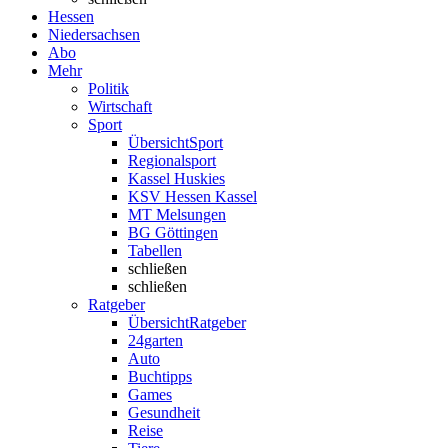
Hessen
Niedersachsen
Abo
Mehr
Politik
Wirtschaft
Sport
Übersicht
Sport
Regionalsport
Kassel Huskies
KSV Hessen Kassel
MT Melsungen
BG Göttingen
Tabellen
schließen
schließen
Ratgeber
Übersicht
Ratgeber
24garten
Auto
Buchtipps
Games
Gesundheit
Reise