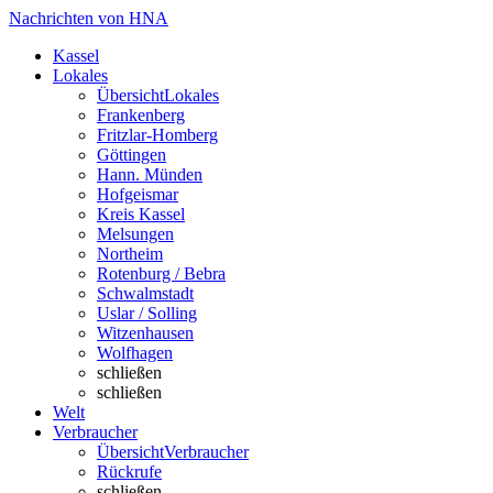
Nachrichten von HNA
Kassel
Lokales
Übersicht
Lokales
Frankenberg
Fritzlar-Homberg
Göttingen
Hann. Münden
Hofgeismar
Kreis Kassel
Melsungen
Northeim
Rotenburg / Bebra
Schwalmstadt
Uslar / Solling
Witzenhausen
Wolfhagen
schließen
schließen
Welt
Verbraucher
Übersicht
Verbraucher
Rückrufe
schließen