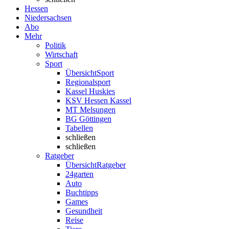
Hessen
Niedersachsen
Abo
Mehr
Politik
Wirtschaft
Sport
Übersicht
Sport
Regionalsport
Kassel Huskies
KSV Hessen Kassel
MT Melsungen
BG Göttingen
Tabellen
schließen
schließen
Ratgeber
Übersicht
Ratgeber
24garten
Auto
Buchtipps
Games
Gesundheit
Reise