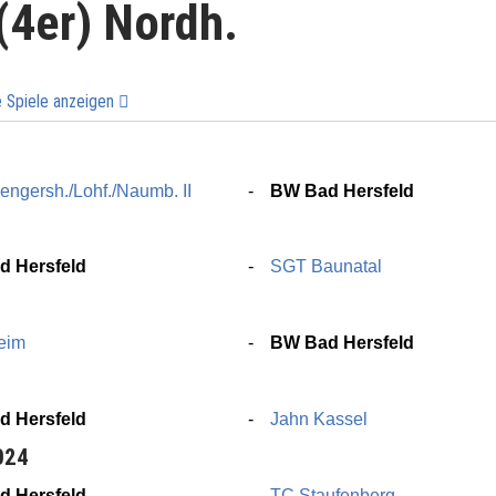
(4er) Nordh.
e Spiele anzeigen
ngersh./Lohf./Naumb. II
BW Bad Hersfeld
4
 Hersfeld
SGT Baunatal
4
eim
BW Bad Hersfeld
 Hersfeld
Jahn Kassel
024
 Hersfeld
TC Staufenberg