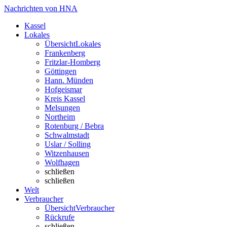
Nachrichten von HNA
Kassel
Lokales
Übersicht
Lokales
Frankenberg
Fritzlar-Homberg
Göttingen
Hann. Münden
Hofgeismar
Kreis Kassel
Melsungen
Northeim
Rotenburg / Bebra
Schwalmstadt
Uslar / Solling
Witzenhausen
Wolfhagen
schließen
schließen
Welt
Verbraucher
Übersicht
Verbraucher
Rückrufe
schließen