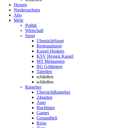
Hessen
Niedersachsen
Abo
Mehr
Politik
Wirtschaft
Sport
Übersicht
Sport
Regionalsport
Kassel Huskies
KSV Hessen Kassel
MT Melsungen
BG Göttingen
Tabellen
schließen
schließen
Ratgeber
Übersicht
Ratgeber
24garten
Auto
Buchtipps
Games
Gesundheit
Reise