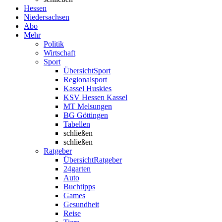
Hessen
Niedersachsen
Abo
Mehr
Politik
Wirtschaft
Sport
Übersicht
Sport
Regionalsport
Kassel Huskies
KSV Hessen Kassel
MT Melsungen
BG Göttingen
Tabellen
schließen
schließen
Ratgeber
Übersicht
Ratgeber
24garten
Auto
Buchtipps
Games
Gesundheit
Reise