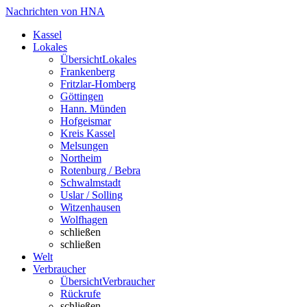
Nachrichten von HNA
Kassel
Lokales
Übersicht
Lokales
Frankenberg
Fritzlar-Homberg
Göttingen
Hann. Münden
Hofgeismar
Kreis Kassel
Melsungen
Northeim
Rotenburg / Bebra
Schwalmstadt
Uslar / Solling
Witzenhausen
Wolfhagen
schließen
schließen
Welt
Verbraucher
Übersicht
Verbraucher
Rückrufe
schließen