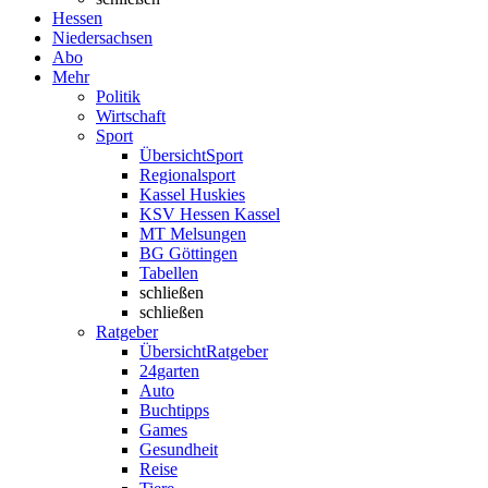
Hessen
Niedersachsen
Abo
Mehr
Politik
Wirtschaft
Sport
Übersicht
Sport
Regionalsport
Kassel Huskies
KSV Hessen Kassel
MT Melsungen
BG Göttingen
Tabellen
schließen
schließen
Ratgeber
Übersicht
Ratgeber
24garten
Auto
Buchtipps
Games
Gesundheit
Reise