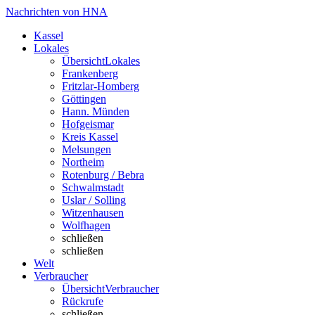
Nachrichten von HNA
Kassel
Lokales
Übersicht
Lokales
Frankenberg
Fritzlar-Homberg
Göttingen
Hann. Münden
Hofgeismar
Kreis Kassel
Melsungen
Northeim
Rotenburg / Bebra
Schwalmstadt
Uslar / Solling
Witzenhausen
Wolfhagen
schließen
schließen
Welt
Verbraucher
Übersicht
Verbraucher
Rückrufe
schließen