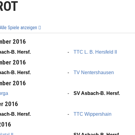
/ROT
Alle Spiele anzeigen
mber 2016
ach-B. Hersf.
TTC L. B. Hersfeld II
mber 2016
ach-B. Hersf.
TV Nentershausen
mber 2016
orga
SV Asbach-B. Hersf.
er 2016
ach-B. Hersf.
TTC Wippershain
 2016
atal II
SV Asbach-B. Hersf.