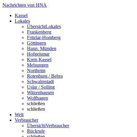
Nachrichten von HNA
Kassel
Lokales
Übersicht
Lokales
Frankenberg
Fritzlar-Homberg
Göttingen
Hann. Münden
Hofgeismar
Kreis Kassel
Melsungen
Northeim
Rotenburg / Bebra
Schwalmstadt
Uslar / Solling
Witzenhausen
Wolfhagen
schließen
schließen
Welt
Verbraucher
Übersicht
Verbraucher
Rückrufe
schließen