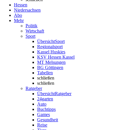
Hessen
Niedersachsen
Abo
Mehr
Politik
Wirtschaft
Sport
Übersicht
Sport
Regionalsport
Kassel Huskies
KSV Hessen Kassel
MT Melsungen
BG Göttingen
Tabellen
schließen
schließen
Ratgeber
Übersicht
Ratgeber
24garten
Auto
Buchtipps
Games
Gesundheit
Reise