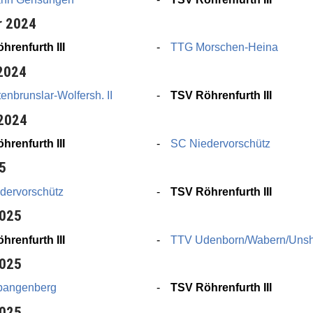
r 2024
hrenfurth III
TTG Morschen-Heina
 2024
enbrunslar-Wolfersh. II
TSV Röhrenfurth III
 2024
hrenfurth III
SC Niedervorschütz
25
dervorschütz
TSV Röhrenfurth III
2025
hrenfurth III
TTV Udenborn/Wabern/Unsh. 
2025
pangenberg
TSV Röhrenfurth III
2025