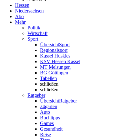
Hessen
Niedersachsen
Abo
Mehr
Politik
Wirtschaft
Sport
Übersicht
Sport
Regionalsport
Kassel Huskies
KSV Hessen Kassel
MT Melsungen
BG Göttingen
Tabellen
schließen
schließen
Ratgeber
Übersicht
Ratgeber
24garten
Auto
Buchtipps
Games
Gesundheit
Reise