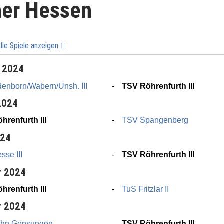
ner Hessen
lle Spiele anzeigen
r 2024
enborn/Wabern/Unsh. III
TSV Röhrenfurth III
2024
hrenfurth III
TSV Spangenberg
024
se III
TSV Röhrenfurth III
r 2024
hrenfurth III
TuS Fritzlar II
r 2024
ahn Gensungen
TSV Röhrenfurth III