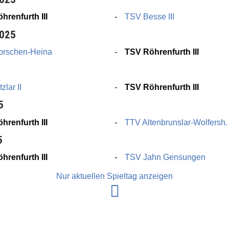
hrenfurth III
TSV Besse III
2025
rschen-Heina
TSV Röhrenfurth III
zlar II
TSV Röhrenfurth III
5
hrenfurth III
TTV Altenbrunslar-Wolfersh. 
5
hrenfurth III
TSV Jahn Gensungen
Nur aktuellen Spieltag anzeigen