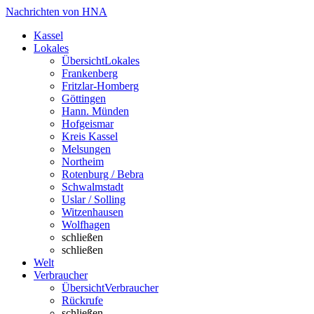
Nachrichten von HNA
Kassel
Lokales
Übersicht
Lokales
Frankenberg
Fritzlar-Homberg
Göttingen
Hann. Münden
Hofgeismar
Kreis Kassel
Melsungen
Northeim
Rotenburg / Bebra
Schwalmstadt
Uslar / Solling
Witzenhausen
Wolfhagen
schließen
schließen
Welt
Verbraucher
Übersicht
Verbraucher
Rückrufe
schließen