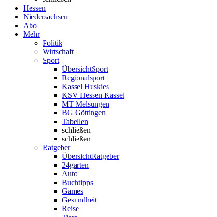
Hessen
Niedersachsen
Abo
Mehr
Politik
Wirtschaft
Sport
Übersicht
Sport
Regionalsport
Kassel Huskies
KSV Hessen Kassel
MT Melsungen
BG Göttingen
Tabellen
schließen
schließen
Ratgeber
Übersicht
Ratgeber
24garten
Auto
Buchtipps
Games
Gesundheit
Reise