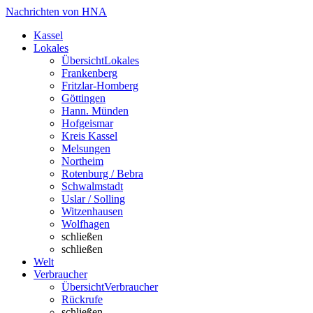
Nachrichten von HNA
Kassel
Lokales
Übersicht
Lokales
Frankenberg
Fritzlar-Homberg
Göttingen
Hann. Münden
Hofgeismar
Kreis Kassel
Melsungen
Northeim
Rotenburg / Bebra
Schwalmstadt
Uslar / Solling
Witzenhausen
Wolfhagen
schließen
schließen
Welt
Verbraucher
Übersicht
Verbraucher
Rückrufe
schließen