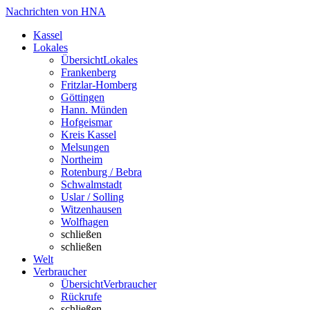
Nachrichten von HNA
Kassel
Lokales
Übersicht
Lokales
Frankenberg
Fritzlar-Homberg
Göttingen
Hann. Münden
Hofgeismar
Kreis Kassel
Melsungen
Northeim
Rotenburg / Bebra
Schwalmstadt
Uslar / Solling
Witzenhausen
Wolfhagen
schließen
schließen
Welt
Verbraucher
Übersicht
Verbraucher
Rückrufe
schließen