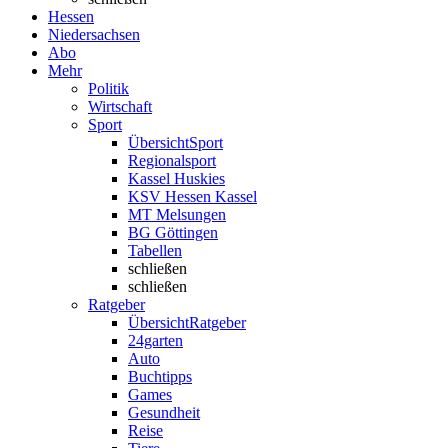
Hessen
Niedersachsen
Abo
Mehr
Politik
Wirtschaft
Sport
Übersicht
Sport
Regionalsport
Kassel Huskies
KSV Hessen Kassel
MT Melsungen
BG Göttingen
Tabellen
schließen
schließen
Ratgeber
Übersicht
Ratgeber
24garten
Auto
Buchtipps
Games
Gesundheit
Reise