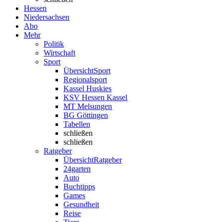
Hessen
Niedersachsen
Abo
Mehr
Politik
Wirtschaft
Sport
Übersicht
Sport
Regionalsport
Kassel Huskies
KSV Hessen Kassel
MT Melsungen
BG Göttingen
Tabellen
schließen
schließen
Ratgeber
Übersicht
Ratgeber
24garten
Auto
Buchtipps
Games
Gesundheit
Reise