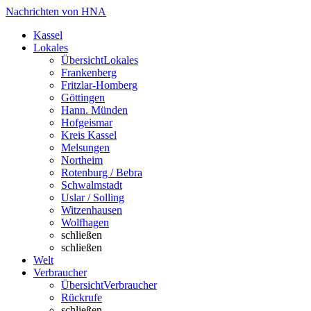
Nachrichten von HNA
Kassel
Lokales
Übersicht
Lokales
Frankenberg
Fritzlar-Homberg
Göttingen
Hann. Münden
Hofgeismar
Kreis Kassel
Melsungen
Northeim
Rotenburg / Bebra
Schwalmstadt
Uslar / Solling
Witzenhausen
Wolfhagen
schließen
schließen
Welt
Verbraucher
Übersicht
Verbraucher
Rückrufe
schließen