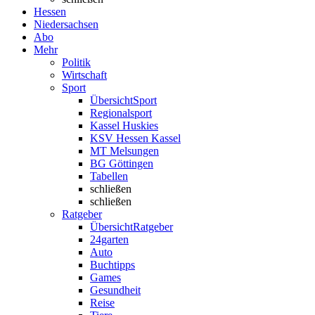
Hessen
Niedersachsen
Abo
Mehr
Politik
Wirtschaft
Sport
Übersicht
Sport
Regionalsport
Kassel Huskies
KSV Hessen Kassel
MT Melsungen
BG Göttingen
Tabellen
schließen
schließen
Ratgeber
Übersicht
Ratgeber
24garten
Auto
Buchtipps
Games
Gesundheit
Reise