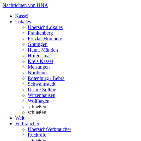
Nachrichten von HNA
Kassel
Lokales
Übersicht
Lokales
Frankenberg
Fritzlar-Homberg
Göttingen
Hann. Münden
Hofgeismar
Kreis Kassel
Melsungen
Northeim
Rotenburg / Bebra
Schwalmstadt
Uslar / Solling
Witzenhausen
Wolfhagen
schließen
schließen
Welt
Verbraucher
Übersicht
Verbraucher
Rückrufe
schließen