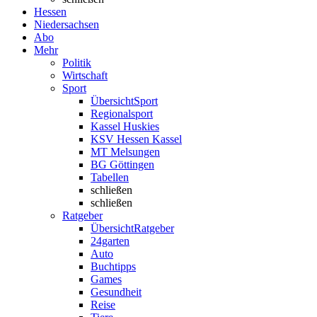
Hessen
Niedersachsen
Abo
Mehr
Politik
Wirtschaft
Sport
Übersicht
Sport
Regionalsport
Kassel Huskies
KSV Hessen Kassel
MT Melsungen
BG Göttingen
Tabellen
schließen
schließen
Ratgeber
Übersicht
Ratgeber
24garten
Auto
Buchtipps
Games
Gesundheit
Reise