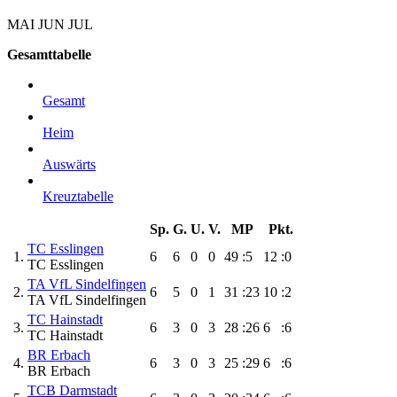
MAI
JUN
JUL
Gesamttabelle
Gesamt
Heim
Auswärts
Kreuztabelle
Sp.
G.
U.
V.
MP
Pkt.
TC Esslingen
1.
6
6
0
0
49
:5
12
:0
TC Esslingen
TA VfL Sindelfingen
2.
6
5
0
1
31
:23
10
:2
TA VfL Sindelfingen
TC Hainstadt
3.
6
3
0
3
28
:26
6
:6
TC Hainstadt
BR Erbach
4.
6
3
0
3
25
:29
6
:6
BR Erbach
TCB Darmstadt