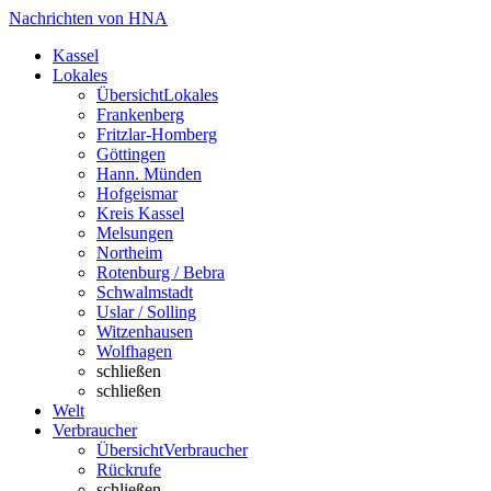
Nachrichten von HNA
Kassel
Lokales
Übersicht
Lokales
Frankenberg
Fritzlar-Homberg
Göttingen
Hann. Münden
Hofgeismar
Kreis Kassel
Melsungen
Northeim
Rotenburg / Bebra
Schwalmstadt
Uslar / Solling
Witzenhausen
Wolfhagen
schließen
schließen
Welt
Verbraucher
Übersicht
Verbraucher
Rückrufe
schließen