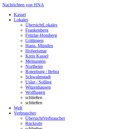
Nachrichten von HNA
Kassel
Lokales
Übersicht
Lokales
Frankenberg
Fritzlar-Homberg
Göttingen
Hann. Münden
Hofgeismar
Kreis Kassel
Melsungen
Northeim
Rotenburg / Bebra
Schwalmstadt
Uslar / Solling
Witzenhausen
Wolfhagen
schließen
schließen
Welt
Verbraucher
Übersicht
Verbraucher
Rückrufe
schließen