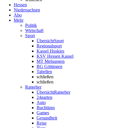
Hessen
Niedersachsen
Abo
Mehr
Politik
Wirtschaft
Sport
Übersicht
Sport
Regionalsport
Kassel Huskies
KSV Hessen Kassel
MT Melsungen
BG Göttingen
Tabellen
schließen
schließen
Ratgeber
Übersicht
Ratgeber
24garten
Auto
Buchtipps
Games
Gesundheit
Reise