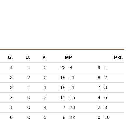
G.
U.
V.
MP
Pkt.
4
1
0
22
:8
9
:1
3
2
0
19
:11
8
:2
3
1
1
19
:11
7
:3
2
0
3
15
:15
4
:6
1
0
4
7
:23
2
:8
0
0
5
8
:22
0
:10