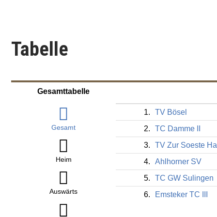
Tabelle
Gesamttabelle
1.
TV Bösel
Gesamt
2.
TC Damme II
3.
TV Zur Soeste H
Heim
4.
Ahlhorner SV
5.
TC GW Sulingen
Auswärts
6.
Emsteker TC III