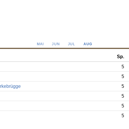
MAI
JUN
JUL
AUG
Sp.
5
5
arkebrügge
5
5
5
5