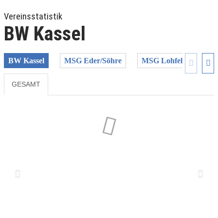
Vereinsstatistik
BW Kassel
BW Kassel
MSG Eder/Söhre
MSG Lohfelden/G./K.
GESAMT
Previous
Next