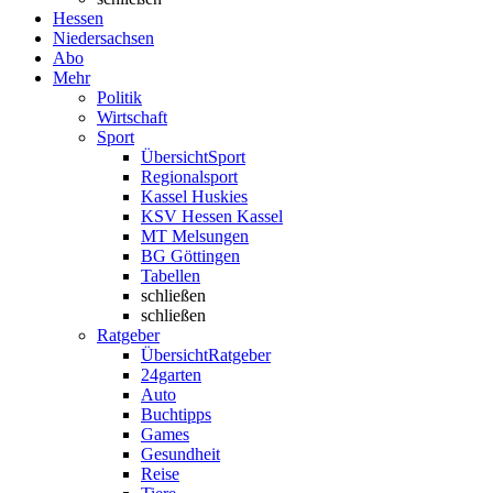
Hessen
Niedersachsen
Abo
Mehr
Politik
Wirtschaft
Sport
Übersicht
Sport
Regionalsport
Kassel Huskies
KSV Hessen Kassel
MT Melsungen
BG Göttingen
Tabellen
schließen
schließen
Ratgeber
Übersicht
Ratgeber
24garten
Auto
Buchtipps
Games
Gesundheit
Reise