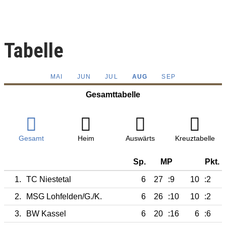
Tabelle
MAI
JUN
JUL
AUG
SEP
Gesamttabelle
Gesamt
Heim
Auswärts
Kreuztabelle
Sp.
MP
Pkt.
1.
TC Niestetal
6
27
:9
10
:2
2.
MSG Lohfelden/G./K.
6
26
:10
10
:2
3.
BW Kassel
6
20
:16
6
:6