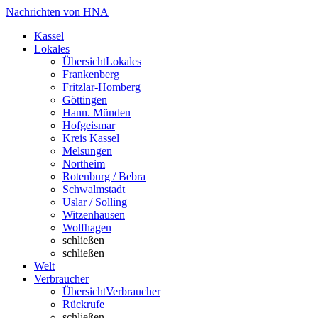
Nachrichten von HNA
Kassel
Lokales
Übersicht
Lokales
Frankenberg
Fritzlar-Homberg
Göttingen
Hann. Münden
Hofgeismar
Kreis Kassel
Melsungen
Northeim
Rotenburg / Bebra
Schwalmstadt
Uslar / Solling
Witzenhausen
Wolfhagen
schließen
schließen
Welt
Verbraucher
Übersicht
Verbraucher
Rückrufe
schließen