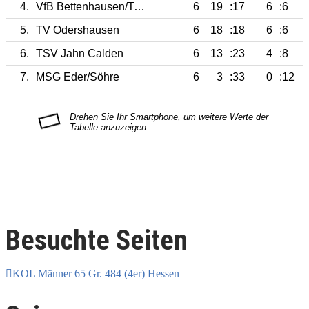
4.
VfB Bettenhausen/Tuspo Nieste
6
19
:17
6
:6
5.
TV Odershausen
6
18
:18
6
:6
6.
TSV Jahn Calden
6
13
:23
4
:8
7.
MSG Eder/Söhre
6
3
:33
0
:12
Besuchte Seiten
KOL Männer 65 Gr. 484 (4er) Hessen