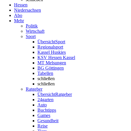
Hessen
Niedersachsen
Abo
Mehr
Politik
Wirtschaft
Sport
Übersicht
Sport
Regionalsport
Kassel Huskies
KSV Hessen Kassel
MT Melsungen
BG Göttingen
Tabellen
schließen
schließen
Ratgeber
Übersicht
Ratgeber
24garten
Auto
Buchtipps
Games
Gesundheit
Reise