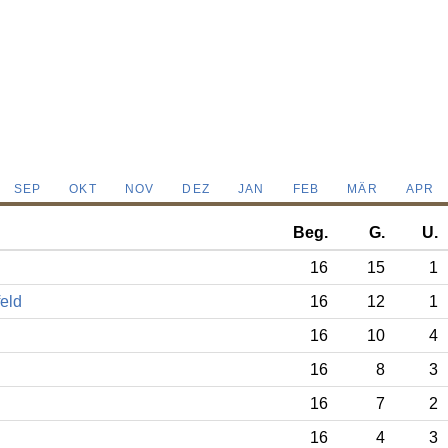
SEP
OKT
NOV
DEZ
JAN
FEB
MÄR
APR
Beg.
G.
U.
16
15
1
eld
16
12
1
16
10
4
16
8
3
16
7
2
16
4
3