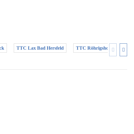
ck
TTC Lax Bad Hersfeld
TTC Röhrigshof
TV 03