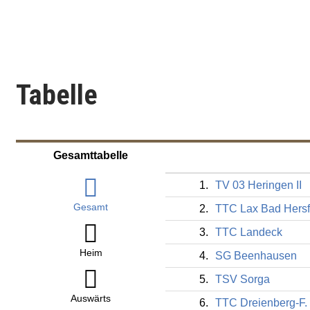
Tabelle
Gesamttabelle
1.
TV 03 Heringen II
Gesamt
2.
TTC Lax Bad Hersf
3.
TTC Landeck
Heim
4.
SG Beenhausen
5.
TSV Sorga
Auswärts
6.
TTC Dreienberg-F.