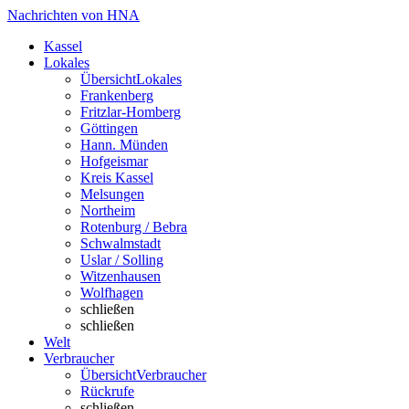
Nachrichten von HNA
Kassel
Lokales
Übersicht
Lokales
Frankenberg
Fritzlar-Homberg
Göttingen
Hann. Münden
Hofgeismar
Kreis Kassel
Melsungen
Northeim
Rotenburg / Bebra
Schwalmstadt
Uslar / Solling
Witzenhausen
Wolfhagen
schließen
schließen
Welt
Verbraucher
Übersicht
Verbraucher
Rückrufe
schließen