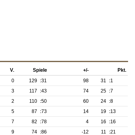
V.
Spiele
+/-
Pkt.
0
129
:31
98
31
:1
3
117
:43
74
25
:7
2
110
:50
60
24
:8
5
87
:73
14
19
:13
7
82
:78
4
16
:16
9
74
:86
-12
11
:21