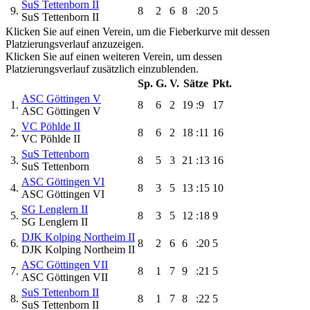
SuS Tettenborn II
9.
8
2
6
8
:20
5
SuS Tettenborn II
Klicken Sie auf einen Verein, um die Fieberkurve mit dessen
Platzierungsverlauf anzuzeigen.
Klicken Sie auf einen weiteren Verein, um dessen
Platzierungsverlauf zusätzlich einzublenden.
Sp.
G.
V.
Sätze
Pkt.
ASC Göttingen V
1.
8
6
2
19
:9
17
ASC Göttingen V
VC Pöhlde II
2.
8
6
2
18
:11
16
VC Pöhlde II
SuS Tettenborn
3.
8
5
3
21
:13
16
SuS Tettenborn
ASC Göttingen VI
4.
8
3
5
13
:15
10
ASC Göttingen VI
SG Lenglern II
5.
8
3
5
12
:18
9
SG Lenglern II
DJK Kolping Northeim II
6.
8
2
6
6
:20
5
DJK Kolping Northeim II
ASC Göttingen VII
7.
8
1
7
9
:21
5
ASC Göttingen VII
SuS Tettenborn II
8.
8
1
7
8
:22
5
SuS Tettenborn II