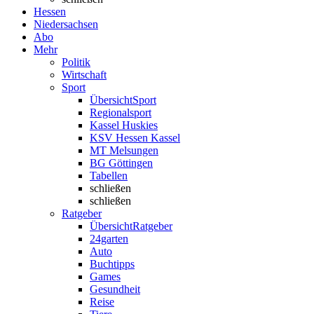
Hessen
Niedersachsen
Abo
Mehr
Politik
Wirtschaft
Sport
Übersicht
Sport
Regionalsport
Kassel Huskies
KSV Hessen Kassel
MT Melsungen
BG Göttingen
Tabellen
schließen
schließen
Ratgeber
Übersicht
Ratgeber
24garten
Auto
Buchtipps
Games
Gesundheit
Reise