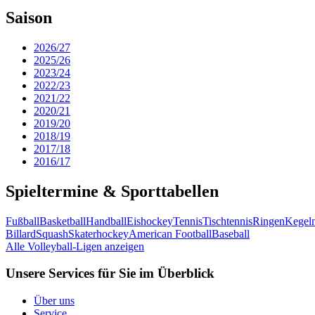
Saison
2026/27
2025/26
2023/24
2022/23
2021/22
2020/21
2019/20
2018/19
2017/18
2016/17
Spieltermine & Sporttabellen
Fußball
Basketball
Handball
Eishockey
Tennis
Tischtennis
Ringen
Kegel
Billard
Squash
Skaterhockey
American Football
Baseball
Alle Volleyball-Ligen anzeigen
Unsere Services für Sie im Überblick
Über uns
Service