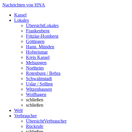
Nachrichten von HNA
Kassel
Lokales
Übersicht
Lokales
Frankenberg
Fritzlar-Homberg
Göttingen
Hann. Münden
Hofgeismar
Kreis Kassel
Melsungen
Northeim
Rotenburg / Bebra
Schwalmstadt
Uslar / Solling
Witzenhausen
Wolfhagen
schließen
schließen
Welt
Verbraucher
Übersicht
Verbraucher
Rückrufe
schließen