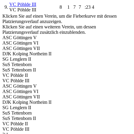
VC Pöhlde III
9.
8
1
7
7
:23
4
VC Pöhlde III
Klicken Sie auf einen Verein, um die Fieberkurve mit dessen
Platzierungsverlauf anzuzeigen.
Klicken Sie auf einen weiteren Verein, um dessen
Platzierungsverlauf zusätzlich einzublenden.
ASC Göttingen V
ASC Göttingen VI
ASC Göttingen VII
DJK Kolping Northeim II
SG Lenglern II
SuS Tettenborn
SuS Tettenborn II
VC Pöhlde II
VC Pöhlde III
ASC Göttingen V
ASC Göttingen VI
ASC Göttingen VII
DJK Kolping Northeim II
SG Lenglern II
SuS Tettenborn
SuS Tettenborn II
VC Pöhlde II
VC Pöhlde III