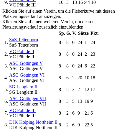
9.
16
3
13
16
:44
10
VC Pöhlde III
Klicken Sie auf einen Verein, um die Fieberkurve mit dessen
Platzierungsverlauf anzuzeigen.
Klicken Sie auf einen weiteren Verein, um dessen
Platzierungsverlauf zusätzlich einzublenden.
Sp.
G.
V.
Sätze
Pkt.
SuS Tettenborn
1.
8
8
0
24
:1
24
SuS Tettenborn
VC Pöhlde II
2.
8
8
0
24
:2
23
VC Pöhlde II
ASC Göttingen V
3.
8
8
0
24
:6
22
ASC Göttingen V
ASC Göttingen VI
4.
8
6
2
20
:10
18
ASC Göttingen VI
SG Lenglern II
5.
8
5
3
21
:12
17
SG Lenglern II
ASC Göttingen VII
6.
8
3
5
13
:19
9
ASC Göttingen VII
VC Pöhlde III
7.
8
2
6
9
:21
6
VC Pöhlde III
DJK Kolping Northeim II
8.
8
2
6
9
:22
5
DJK Kolping Northeim II