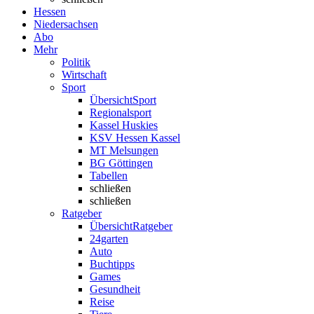
Hessen
Niedersachsen
Abo
Mehr
Politik
Wirtschaft
Sport
Übersicht
Sport
Regionalsport
Kassel Huskies
KSV Hessen Kassel
MT Melsungen
BG Göttingen
Tabellen
schließen
schließen
Ratgeber
Übersicht
Ratgeber
24garten
Auto
Buchtipps
Games
Gesundheit
Reise