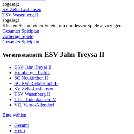
abgesagt
SV Zella-Loshausen
TSV Wasenberg II
abgesagt
Klicken Sie auf einen Verein, um nur dessen Spiele anzuzeigen.
Gesamter Spielplan
vorherige Spiele
Gesamter Spielplan
ESV Jahn Treysa II
Vereinsstatistik
ESV Jahn Treysa II
Homberger Tschft.
SC Neukirchen II
SC RW Riebelsdorf III
SV Zella-Loshausen
TSV Wasenberg II
TTC Todenhausen IV
VfL Verna-Allendorf
Bitte wählen
Gesamt
Heim