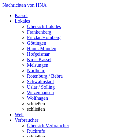
Nachrichten von HNA
Kassel
Lokales
Übersicht
Lokales
Frankenberg
Fritzlar-Homberg
Göttingen
Hann. Münden
Hofgeismar
Kreis Kassel
Melsungen
Northeim
Rotenburg / Bebra
Schwalmstadt
Uslar / Solling
Witzenhausen
Wolfhagen
schließen
schließen
Welt
Verbraucher
Übersicht
Verbraucher
Rückrufe
schließen