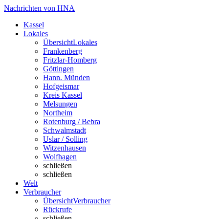
Nachrichten von HNA
Kassel
Lokales
Übersicht
Lokales
Frankenberg
Fritzlar-Homberg
Göttingen
Hann. Münden
Hofgeismar
Kreis Kassel
Melsungen
Northeim
Rotenburg / Bebra
Schwalmstadt
Uslar / Solling
Witzenhausen
Wolfhagen
schließen
schließen
Welt
Verbraucher
Übersicht
Verbraucher
Rückrufe
schließen