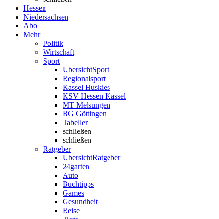
Hessen
Niedersachsen
Abo
Mehr
Politik
Wirtschaft
Sport
Übersicht
Sport
Regionalsport
Kassel Huskies
KSV Hessen Kassel
MT Melsungen
BG Göttingen
Tabellen
schließen
schließen
Ratgeber
Übersicht
Ratgeber
24garten
Auto
Buchtipps
Games
Gesundheit
Reise