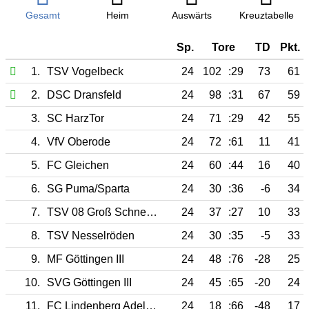
Gesamt
Heim
Auswärts
Kreuztabelle
Sp.
Tore
TD
Pkt.
1.
TSV Vogelbeck
24
102
:29
73
61
2.
DSC Dransfeld
24
98
:31
67
59
3.
SC HarzTor
24
71
:29
42
55
4.
VfV Oberode
24
72
:61
11
41
5.
FC Gleichen
24
60
:44
16
40
6.
SG Puma/Sparta
24
30
:36
-6
34
7.
TSV 08 Groß Schneen
24
37
:27
10
33
8.
TSV Nesselröden
24
30
:35
-5
33
9.
MF Göttingen III
24
48
:76
-28
25
10.
SVG Göttingen III
24
45
:65
-20
24
11.
FC Lindenberg Adelebsen
24
18
:66
-48
17