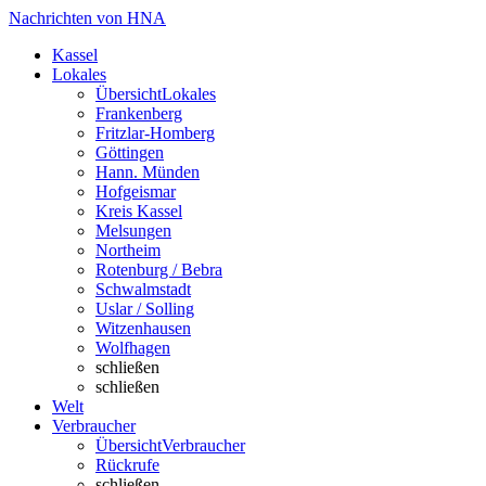
Nachrichten von HNA
Kassel
Lokales
Übersicht
Lokales
Frankenberg
Fritzlar-Homberg
Göttingen
Hann. Münden
Hofgeismar
Kreis Kassel
Melsungen
Northeim
Rotenburg / Bebra
Schwalmstadt
Uslar / Solling
Witzenhausen
Wolfhagen
schließen
schließen
Welt
Verbraucher
Übersicht
Verbraucher
Rückrufe
schließen