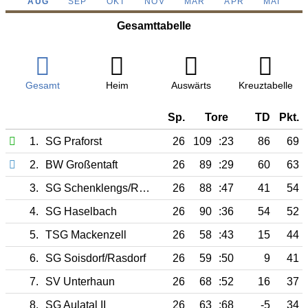
AUG
SEP
OKT
NOV
MÄR
APR
MAI
Gesamttabelle
Gesamt
Heim
Auswärts
Kreuztabelle
Sp.
Tore
TD
Pkt.
1.
SG Praforst
26
109
:23
86
69
2.
BW Großentaft
26
89
:29
60
63
3.
SG Schenklengs/Rot/Wipp
26
88
:47
41
54
4.
SG Haselbach
26
90
:36
54
52
5.
TSG Mackenzell
26
58
:43
15
44
6.
SG Soisdorf/Rasdorf
26
59
:50
9
41
7.
SV Unterhaun
26
68
:52
16
37
8.
SG Aulatal II
26
63
:68
-5
34