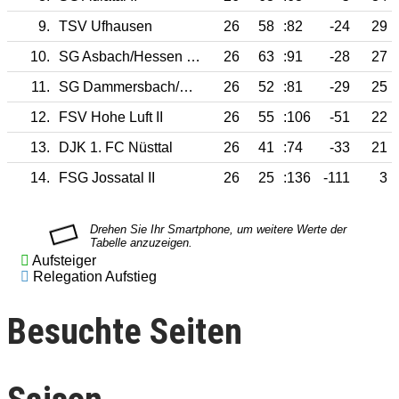
9.
TSV Ufhausen
26
58
:82
-24
29
10.
SG Asbach/Hessen Hef
26
63
:91
-28
27
11.
SG Dammersbach/Nüst/Gaalbern
26
52
:81
-29
25
12.
FSV Hohe Luft II
26
55
:106
-51
22
13.
DJK 1. FC Nüsttal
26
41
:74
-33
21
14.
FSG Jossatal II
26
25
:136
-111
3
Aufsteiger
Relegation Aufstieg
Besuchte Seiten