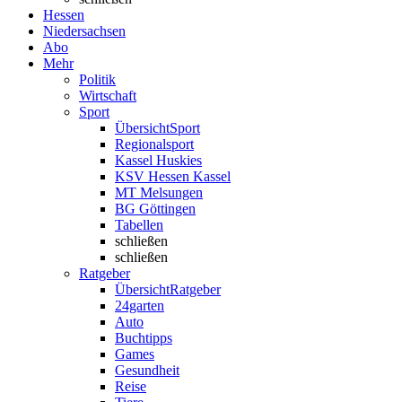
Hessen
Niedersachsen
Abo
Mehr
Politik
Wirtschaft
Sport
Übersicht
Sport
Regionalsport
Kassel Huskies
KSV Hessen Kassel
MT Melsungen
BG Göttingen
Tabellen
schließen
schließen
Ratgeber
Übersicht
Ratgeber
24garten
Auto
Buchtipps
Games
Gesundheit
Reise