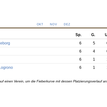
OKT
NOV
DEZ
Sp.
G.
U
keborg
6
5
6
4
6
1
Logrono
6
1
auf einen Verein, um die Fieberkurve mit dessen Platzierungsverlauf a