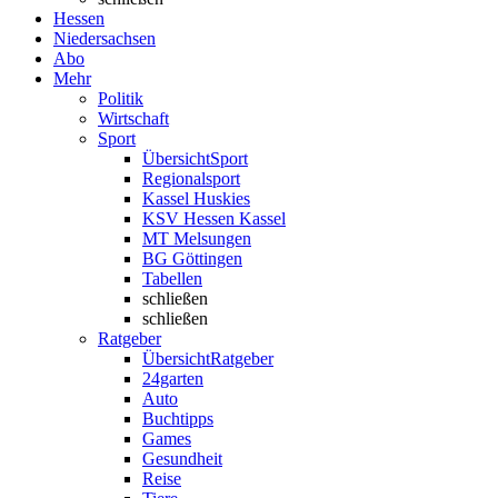
Hessen
Niedersachsen
Abo
Mehr
Politik
Wirtschaft
Sport
Übersicht
Sport
Regionalsport
Kassel Huskies
KSV Hessen Kassel
MT Melsungen
BG Göttingen
Tabellen
schließen
schließen
Ratgeber
Übersicht
Ratgeber
24garten
Auto
Buchtipps
Games
Gesundheit
Reise