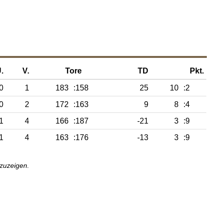
.
V.
Tore
TD
Pkt.
0
1
183
:158
25
10
:2
0
2
172
:163
9
8
:4
1
4
166
:187
-21
3
:9
1
4
163
:176
-13
3
:9
nzuzeigen.