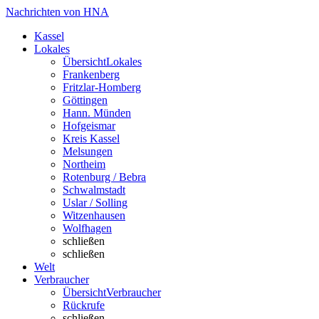
Nachrichten von HNA
Kassel
Lokales
Übersicht
Lokales
Frankenberg
Fritzlar-Homberg
Göttingen
Hann. Münden
Hofgeismar
Kreis Kassel
Melsungen
Northeim
Rotenburg / Bebra
Schwalmstadt
Uslar / Solling
Witzenhausen
Wolfhagen
schließen
schließen
Welt
Verbraucher
Übersicht
Verbraucher
Rückrufe
schließen