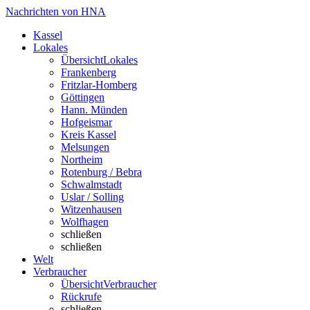
Nachrichten von HNA
Kassel
Lokales
Übersicht
Lokales
Frankenberg
Fritzlar-Homberg
Göttingen
Hann. Münden
Hofgeismar
Kreis Kassel
Melsungen
Northeim
Rotenburg / Bebra
Schwalmstadt
Uslar / Solling
Witzenhausen
Wolfhagen
schließen
schließen
Welt
Verbraucher
Übersicht
Verbraucher
Rückrufe
schließen