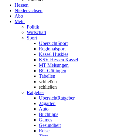
Hessen
Niedersachsen
Abo
Mehr
Politik
Wirtschaft
Sport
Übersicht
Sport
Regionalsport
Kassel Huskies
KSV Hessen Kassel
MT Melsungen
BG Göttingen
Tabellen
schließen
schließen
Ratgeber
Übersicht
Ratgeber
24garten
Auto
Buchtipps
Games
Gesundheit
Reise