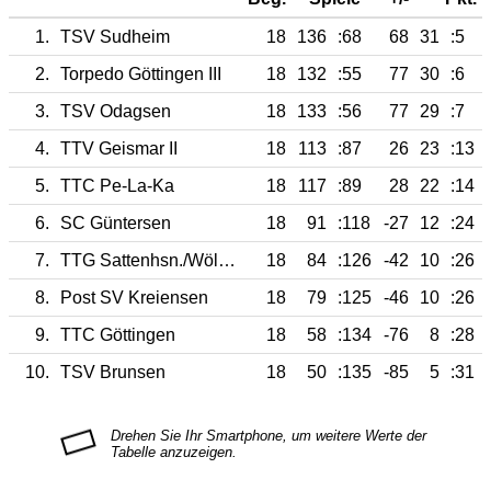
1.
TSV Sudheim
18
136
:68
68
31
:5
2.
Torpedo Göttingen III
18
132
:55
77
30
:6
3.
TSV Odagsen
18
133
:56
77
29
:7
4.
TTV Geismar II
18
113
:87
26
23
:13
5.
TTC Pe-La-Ka
18
117
:89
28
22
:14
6.
SC Güntersen
18
91
:118
-27
12
:24
7.
TTG Sattenhsn./Wöllmarshsn.
18
84
:126
-42
10
:26
8.
Post SV Kreiensen
18
79
:125
-46
10
:26
9.
TTC Göttingen
18
58
:134
-76
8
:28
10.
TSV Brunsen
18
50
:135
-85
5
:31