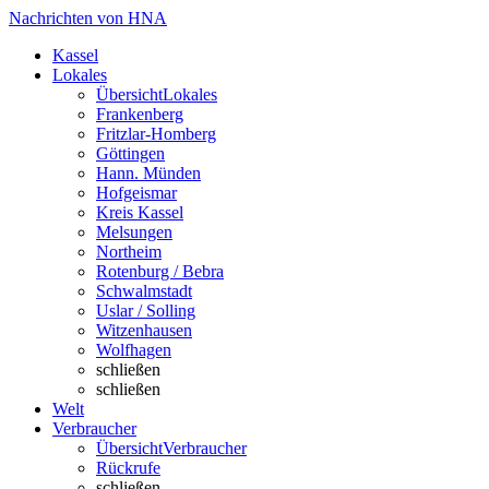
Nachrichten von HNA
Kassel
Lokales
Übersicht
Lokales
Frankenberg
Fritzlar-Homberg
Göttingen
Hann. Münden
Hofgeismar
Kreis Kassel
Melsungen
Northeim
Rotenburg / Bebra
Schwalmstadt
Uslar / Solling
Witzenhausen
Wolfhagen
schließen
schließen
Welt
Verbraucher
Übersicht
Verbraucher
Rückrufe
schließen