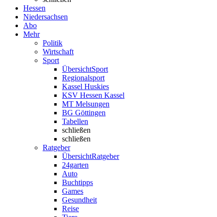
Hessen
Niedersachsen
Abo
Mehr
Politik
Wirtschaft
Sport
Übersicht
Sport
Regionalsport
Kassel Huskies
KSV Hessen Kassel
MT Melsungen
BG Göttingen
Tabellen
schließen
schließen
Ratgeber
Übersicht
Ratgeber
24garten
Auto
Buchtipps
Games
Gesundheit
Reise