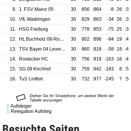
9.
1. FSV Mainz 05
30
856
:864
-8
26
:3
10.
VfL Waiblingen
30
829
:863
-34
26
:3
11.
HSG Freiburg
30
778
:853
-75
25
:3
12.
HL Buchholz 08-Rosengarten
30
802
:896
-94
19
:4
13.
TSV Bayer 04 Leverkusen
30
860
:918
-58
18
:4
14.
Rostocker HC
30
756
:919
-163
16
:4
15.
SG 09 Kirchhof
30
759
:942
-183
8
:5
16.
TuS Lintfort
30
732
:977
-245
7
:5
Aufsteiger
Relegation Aufstieg
Besuchte Seiten