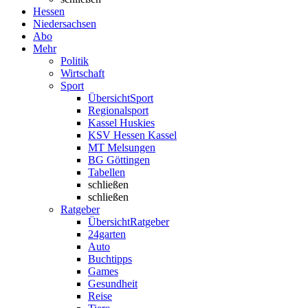
Hessen
Niedersachsen
Abo
Mehr
Politik
Wirtschaft
Sport
Übersicht
Sport
Regionalsport
Kassel Huskies
KSV Hessen Kassel
MT Melsungen
BG Göttingen
Tabellen
schließen
schließen
Ratgeber
Übersicht
Ratgeber
24garten
Auto
Buchtipps
Games
Gesundheit
Reise