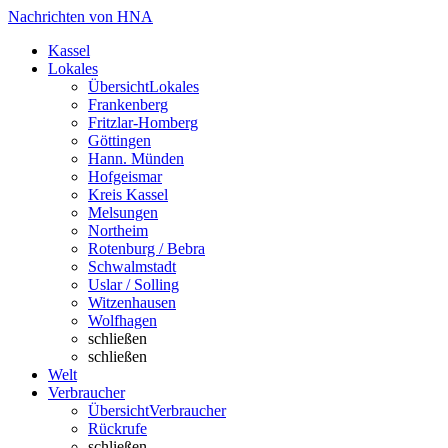
Nachrichten von HNA
Kassel
Lokales
Übersicht
Lokales
Frankenberg
Fritzlar-Homberg
Göttingen
Hann. Münden
Hofgeismar
Kreis Kassel
Melsungen
Northeim
Rotenburg / Bebra
Schwalmstadt
Uslar / Solling
Witzenhausen
Wolfhagen
schließen
schließen
Welt
Verbraucher
Übersicht
Verbraucher
Rückrufe
schließen