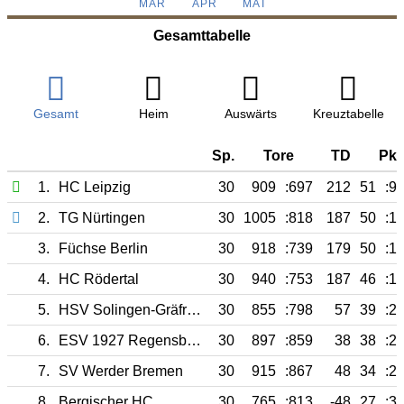
MÄR
APR
MAI
Gesamttabelle
Gesamt
Heim
Auswärts
Kreuztabelle
Sp.
Tore
TD
Pkt
1.
HC Leipzig
30
909
:697
212
51
:9
2.
TG Nürtingen
30
1005
:818
187
50
:1
3.
Füchse Berlin
30
918
:739
179
50
:1
4.
HC Rödertal
30
940
:753
187
46
:1
5.
HSV Solingen-Gräfrath 76
30
855
:798
57
39
:2
6.
ESV 1927 Regensburg
30
897
:859
38
38
:2
7.
SV Werder Bremen
30
915
:867
48
34
:2
8.
Bergischer HC
30
765
:813
-48
27
:3