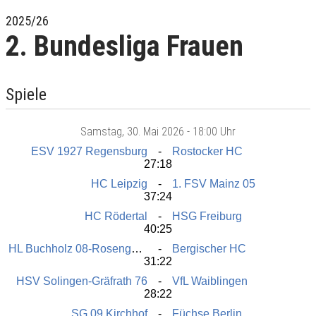
2025/26
2. Bundesliga Frauen
Spiele
Samstag
, 30. Mai 2026 -
18:00 Uhr
ESV 1927 Regensburg
Rostocker HC
27:18
HC Leipzig
1. FSV Mainz 05
37:24
HC Rödertal
HSG Freiburg
40:25
HL Buchholz 08-Rosengarten
Bergischer HC
31:22
HSV Solingen-Gräfrath 76
VfL Waiblingen
28:22
SG 09 Kirchhof
Füchse Berlin