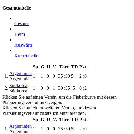
Gesamttabelle
Gesamt
Heim
Auswärts
Kreuztabelle
Sp.
G.
U.
V.
Tore
TD
Pkt.
Argentinien
1.
1
1
0
0
35
:30
5
2
:0
Argentinien
Südkorea
2.
1
0
0
1
30
:35
-5
0
:2
Südkorea
Klicken Sie auf einen Verein, um die Fieberkurve mit dessen
Platzierungsverlauf anzuzeigen.
Klicken Sie auf einen weiteren Verein, um dessen
Platzierungsverlauf zusätzlich einzublenden.
Sp.
G.
U.
V.
Tore
TD
Pkt.
Argentinien
1.
1
1
0
0
35
:30
5
2
:0
Argentinien