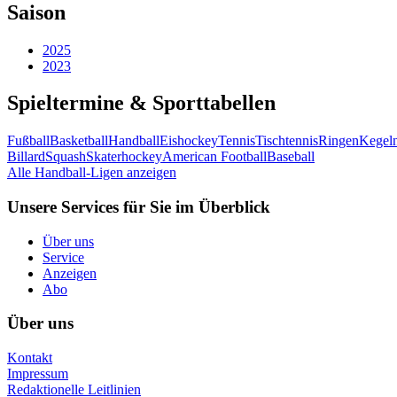
Saison
2025
2023
Spieltermine & Sporttabellen
Fußball
Basketball
Handball
Eishockey
Tennis
Tischtennis
Ringen
Kegel
Billard
Squash
Skaterhockey
American Football
Baseball
Alle Handball-Ligen anzeigen
Unsere Services für Sie im Überblick
Über uns
Service
Anzeigen
Abo
Über uns
Kontakt
Impressum
Redaktionelle Leitlinien