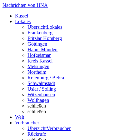
Nachrichten von HNA
Kassel
Lokales
Übersicht
Lokales
Frankenberg
Fritzlar-Homberg
Göttingen
Hann. Münden
Hofgeismar
Kreis Kassel
Melsungen
Northeim
Rotenburg / Bebra
Schwalmstadt
Uslar / Solling
Witzenhausen
Wolfhagen
schließen
schließen
Welt
Verbraucher
Übersicht
Verbraucher
Rückrufe
schließen