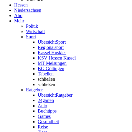
Hessen
Niedersachsen
Abo
Mehr
Politik
Wirtschaft
Sport
Übersicht
Sport
Regionalsport
Kassel Huskies
KSV Hessen Kassel
MT Melsungen
BG Göttingen
Tabellen
schließen
schließen
Ratgeber
Übersicht
Ratgeber
24garten
Auto
Buchtipps
Games
Gesundheit
Reise