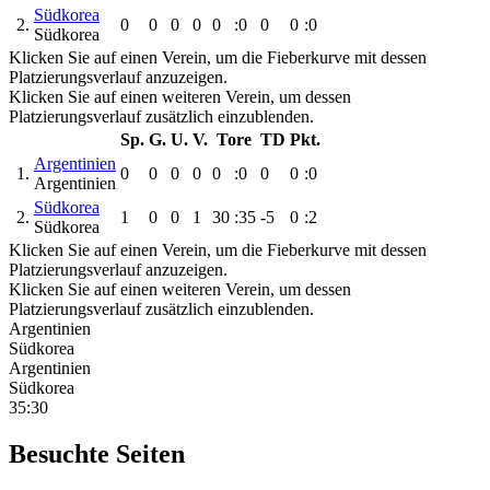
Südkorea
2.
0
0
0
0
0
:0
0
0
:0
Südkorea
Klicken Sie auf einen Verein, um die Fieberkurve mit dessen
Platzierungsverlauf anzuzeigen.
Klicken Sie auf einen weiteren Verein, um dessen
Platzierungsverlauf zusätzlich einzublenden.
Sp.
G.
U.
V.
Tore
TD
Pkt.
Argentinien
1.
0
0
0
0
0
:0
0
0
:0
Argentinien
Südkorea
2.
1
0
0
1
30
:35
-5
0
:2
Südkorea
Klicken Sie auf einen Verein, um die Fieberkurve mit dessen
Platzierungsverlauf anzuzeigen.
Klicken Sie auf einen weiteren Verein, um dessen
Platzierungsverlauf zusätzlich einzublenden.
Argentinien
Südkorea
Argentinien
Südkorea
35:30
Besuchte Seiten