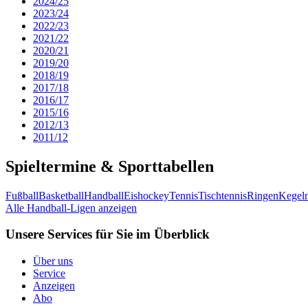
2024/25
2023/24
2022/23
2021/22
2020/21
2019/20
2018/19
2017/18
2016/17
2015/16
2012/13
2011/12
Spieltermine & Sporttabellen
Fußball
Basketball
Handball
Eishockey
Tennis
Tischtennis
Ringen
Kegel
Alle Handball-Ligen anzeigen
Unsere Services für Sie im Überblick
Über uns
Service
Anzeigen
Abo