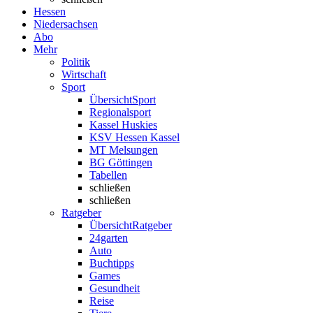
Hessen
Niedersachsen
Abo
Mehr
Politik
Wirtschaft
Sport
Übersicht
Sport
Regionalsport
Kassel Huskies
KSV Hessen Kassel
MT Melsungen
BG Göttingen
Tabellen
schließen
schließen
Ratgeber
Übersicht
Ratgeber
24garten
Auto
Buchtipps
Games
Gesundheit
Reise