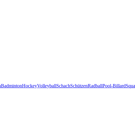
n
Badminton
Hockey
Volleyball
Schach
Schützen
Radball
Pool-Billard
Squa