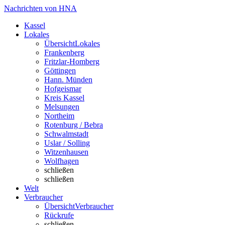
Nachrichten von HNA
Kassel
Lokales
Übersicht
Lokales
Frankenberg
Fritzlar-Homberg
Göttingen
Hann. Münden
Hofgeismar
Kreis Kassel
Melsungen
Northeim
Rotenburg / Bebra
Schwalmstadt
Uslar / Solling
Witzenhausen
Wolfhagen
schließen
schließen
Welt
Verbraucher
Übersicht
Verbraucher
Rückrufe
schließen