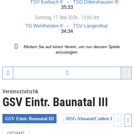
TSV Korbach II
TSG Dittershausen III
35:33
Sonntag
, 17. Mai 2026 -
13:00 Uhr
TG Wehlheiden II
TSV Langenthal
34:34
Klicken Sie auf einen Verein, um nur dessen Spiele
anzuzeigen.
Vereinsstatistik
GSV Eintr. Baunatal III
GSV Eintr. Baunatal III
HSG Ahnatal/Calden II
HSG
GESAMT