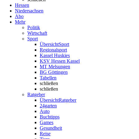
Hessen
Niedersachsen
Abo
Mehr
Politik
Wirtschaft
Sport
Übersicht
Sport
Regionalsport
Kassel Huskies
KSV Hessen Kassel
MT Melsungen
BG Göttingen
Tabellen
schließen
schließen
Ratgeber
Übersicht
Ratgeber
24garten
Auto
Buchtipps
Games
Gesundheit
Reise