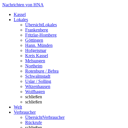
Nachrichten von HNA
Kassel
Lokales
Übersicht
Lokales
Frankenberg
Fritzlar-Homberg
Göttingen
Hann. Münden
Hofgeismar
Kreis Kassel
Melsungen
Northeim
Rotenburg / Bebra
Schwalmstadt
Uslar / Solling
Witzenhausen
Wolfhagen
schließen
schließen
Welt
Verbraucher
Übersicht
Verbraucher
Rückrufe
schließen