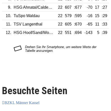
9.
HSG Ahnatal/Calden II
22
607
:677
-70
17
:27
10.
TuSpo Waldau
22
579
:595
-16
15
:29
11.
TSV Langenthal
22
605
:670
-65
11
:33
12.
HSG Hoof/Sand/Wolfhagen II
22
551
:694
-143
5
:39
Besuchte Seiten
BZKL Männer Kassel