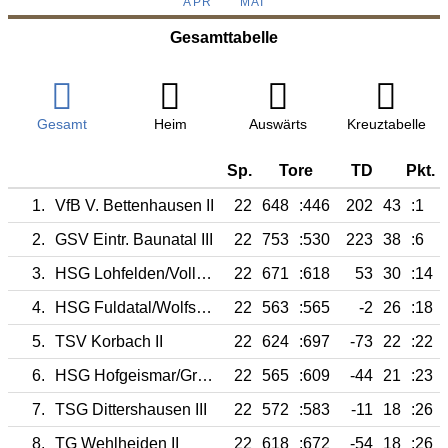
APR
MAI
Gesamttabelle
Gesamt
Heim
Auswärts
Kreuztabelle
Sp.
Tore
TD
Pkt.
1.
VfB V. Bettenhausen II
22
648
:446
202
43
:1
2.
GSV Eintr. Baunatal III
22
753
:530
223
38
:6
3.
HSG Lohfelden/Vollmarshausen II
22
671
:618
53
30
:14
4.
HSG Fuldatal/Wolfsanger III
22
563
:565
-2
26
:18
5.
TSV Korbach II
22
624
:697
-73
22
:22
6.
HSG Hofgeismar/Grebenstein III
22
565
:609
-44
21
:23
7.
TSG Dittershausen III
22
572
:583
-11
18
:26
8.
TG Wehlheiden II
22
618
:672
-54
18
:26