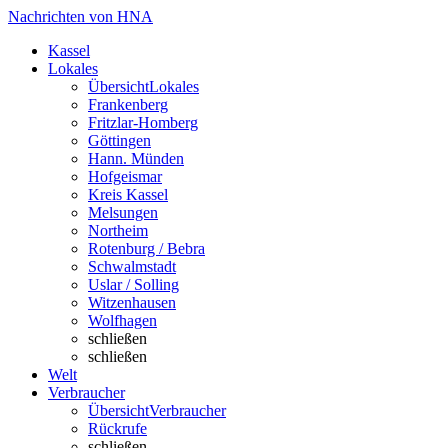
Nachrichten von HNA
Kassel
Lokales
Übersicht
Lokales
Frankenberg
Fritzlar-Homberg
Göttingen
Hann. Münden
Hofgeismar
Kreis Kassel
Melsungen
Northeim
Rotenburg / Bebra
Schwalmstadt
Uslar / Solling
Witzenhausen
Wolfhagen
schließen
schließen
Welt
Verbraucher
Übersicht
Verbraucher
Rückrufe
schließen