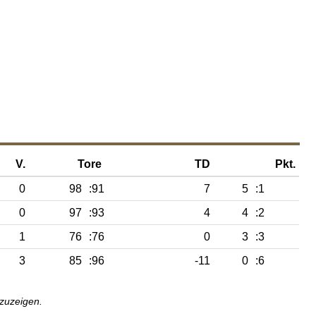
V.
Tore
TD
Pkt.
0
98
:91
7
5
:1
0
97
:93
4
4
:2
1
76
:76
0
3
:3
3
85
:96
-11
0
:6
nzuzeigen.