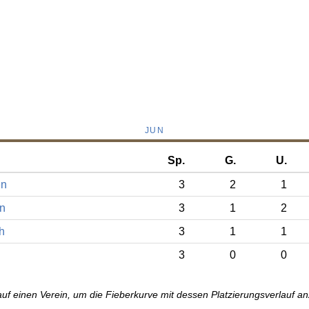
JUN
Sp.
G.
U.
en
3
2
1
n
3
1
2
ch
3
1
1
3
0
0
auf einen Verein, um die Fieberkurve mit dessen Platzierungsverlauf a