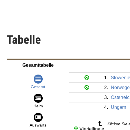
Tabelle
Gesamttabelle
1.
Sloweni
Gesamt
2.
Norwege
3.
Österrei
Heim
4.
Ungarn
Klicken Sie 
Auswärts
Viertelfinale