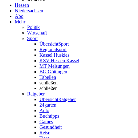
Hessen
Niedersachsen
Abo
Mehr
Politik
Wirtschaft
Sport
Übersicht
Sport
Regionalsport
Kassel Huskies
KSV Hessen Kassel
MT Melsungen
BG Göttingen
Tabellen
schließen
schließen
Ratgeber
Übersicht
Ratgeber
24garten
Auto
Buchtipps
Games
Gesundheit
Reise