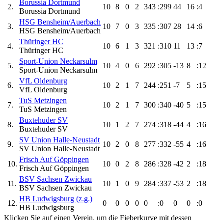
Borussia Dortmund
2.
10
8
0
2
343
:299
44
16
:4
Borussia Dortmund
HSG Bensheim/Auerbach
3.
10
7
0
3
335
:307
28
14
:6
HSG Bensheim/Auerbach
Thüringer HC
4.
10
6
1
3
321
:310
11
13
:7
Thüringer HC
Sport-Union Neckarsulm
5.
10
4
0
6
292
:305
-13
8
:12
Sport-Union Neckarsulm
VfL Oldenburg
6.
10
2
1
7
244
:251
-7
5
:15
VfL Oldenburg
TuS Metzingen
7.
10
2
1
7
300
:340
-40
5
:15
TuS Metzingen
Buxtehuder SV
8.
10
1
2
7
274
:318
-44
4
:16
Buxtehuder SV
SV Union Halle-Neustadt
9.
10
2
0
8
277
:332
-55
4
:16
SV Union Halle-Neustadt
Frisch Auf Göppingen
10.
10
0
2
8
286
:328
-42
2
:18
Frisch Auf Göppingen
BSV Sachsen Zwickau
11.
10
1
0
9
284
:337
-53
2
:18
BSV Sachsen Zwickau
HB Ludwigsburg (z.g.)
12.
0
0
0
0
0
:0
0
0
:0
HB Ludwigsburg
Klicken Sie auf einen Verein, um die Fieberkurve mit dessen