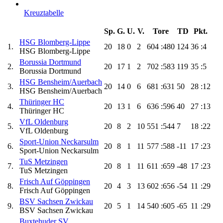
Kreuztabelle
Sp.
G.
U.
V.
Tore
TD
Pkt.
HSG Blomberg-Lippe
1.
20
18
0
2
604
:480
124
36
:4
HSG Blomberg-Lippe
Borussia Dortmund
2.
20
17
1
2
702
:583
119
35
:5
Borussia Dortmund
HSG Bensheim/Auerbach
3.
20
14
0
6
681
:631
50
28
:12
HSG Bensheim/Auerbach
Thüringer HC
4.
20
13
1
6
636
:596
40
27
:13
Thüringer HC
VfL Oldenburg
5.
20
8
2
10
551
:544
7
18
:22
VfL Oldenburg
Sport-Union Neckarsulm
6.
20
8
1
11
577
:588
-11
17
:23
Sport-Union Neckarsulm
TuS Metzingen
7.
20
8
1
11
611
:659
-48
17
:23
TuS Metzingen
Frisch Auf Göppingen
8.
20
4
3
13
602
:656
-54
11
:29
Frisch Auf Göppingen
BSV Sachsen Zwickau
9.
20
5
1
14
540
:605
-65
11
:29
BSV Sachsen Zwickau
Buxtehuder SV