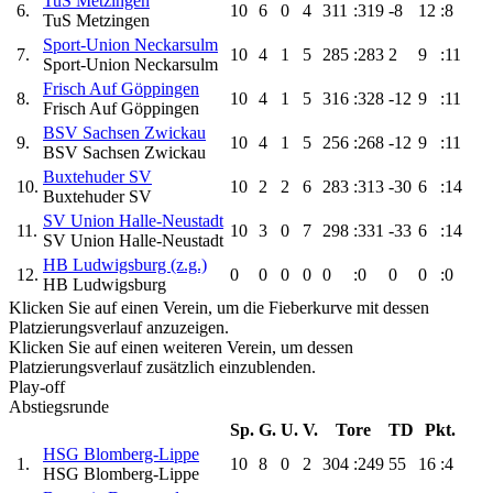
TuS Metzingen
6.
10
6
0
4
311
:319
-8
12
:8
TuS Metzingen
Sport-Union Neckarsulm
7.
10
4
1
5
285
:283
2
9
:11
Sport-Union Neckarsulm
Frisch Auf Göppingen
8.
10
4
1
5
316
:328
-12
9
:11
Frisch Auf Göppingen
BSV Sachsen Zwickau
9.
10
4
1
5
256
:268
-12
9
:11
BSV Sachsen Zwickau
Buxtehuder SV
10.
10
2
2
6
283
:313
-30
6
:14
Buxtehuder SV
SV Union Halle-Neustadt
11.
10
3
0
7
298
:331
-33
6
:14
SV Union Halle-Neustadt
HB Ludwigsburg (z.g.)
12.
0
0
0
0
0
:0
0
0
:0
HB Ludwigsburg
Klicken Sie auf einen Verein, um die Fieberkurve mit dessen
Platzierungsverlauf anzuzeigen.
Klicken Sie auf einen weiteren Verein, um dessen
Platzierungsverlauf zusätzlich einzublenden.
Play-off
Abstiegsrunde
Sp.
G.
U.
V.
Tore
TD
Pkt.
HSG Blomberg-Lippe
1.
10
8
0
2
304
:249
55
16
:4
HSG Blomberg-Lippe