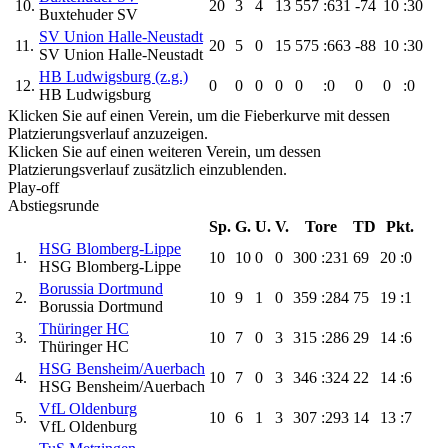
10.
20
3
4
13
557
:631
-74
10
:30
Buxtehuder SV
SV Union Halle-Neustadt
11.
20
5
0
15
575
:663
-88
10
:30
SV Union Halle-Neustadt
HB Ludwigsburg (z.g.)
12.
0
0
0
0
0
:0
0
0
:0
HB Ludwigsburg
Klicken Sie auf einen Verein, um die Fieberkurve mit dessen
Platzierungsverlauf anzuzeigen.
Klicken Sie auf einen weiteren Verein, um dessen
Platzierungsverlauf zusätzlich einzublenden.
Play-off
Abstiegsrunde
Sp.
G.
U.
V.
Tore
TD
Pkt.
HSG Blomberg-Lippe
1.
10
10
0
0
300
:231
69
20
:0
HSG Blomberg-Lippe
Borussia Dortmund
2.
10
9
1
0
359
:284
75
19
:1
Borussia Dortmund
Thüringer HC
3.
10
7
0
3
315
:286
29
14
:6
Thüringer HC
HSG Bensheim/Auerbach
4.
10
7
0
3
346
:324
22
14
:6
HSG Bensheim/Auerbach
VfL Oldenburg
5.
10
6
1
3
307
:293
14
13
:7
VfL Oldenburg