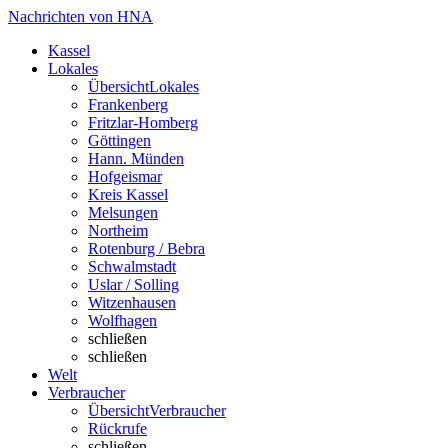
Nachrichten von HNA
Kassel
Lokales
Übersicht
Lokales
Frankenberg
Fritzlar-Homberg
Göttingen
Hann. Münden
Hofgeismar
Kreis Kassel
Melsungen
Northeim
Rotenburg / Bebra
Schwalmstadt
Uslar / Solling
Witzenhausen
Wolfhagen
schließen
schließen
Welt
Verbraucher
Übersicht
Verbraucher
Rückrufe
schließen