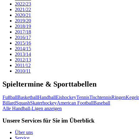
2022/23
2021/22
2020/21
2019/20
2018/19
2017/18
2016/17
2015/16
2014/15
2013/14
2012/13
2011/12
2010/11
Spieltermine & Sporttabellen
Fußball
Basketball
Handball
Eishockey
Tennis
Tischtennis
Ringen
Kegel
Billard
Squash
Skaterhockey
American Football
Baseball
Alle Handball-Ligen anzeigen
Unsere Services für Sie im Überblick
Über uns
Service