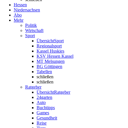
Hessen
Niedersachsen
Abo
Mehr
Politik
Wirtschaft
Sport
Übersicht
Sport
Regionalsport
Kassel Huskies
KSV Hessen Kassel
MT Melsungen
BG Göttingen
Tabellen
schließen
schließen
Ratgeber
Übersicht
Ratgeber
24garten
Auto
Buchtipps
Games
Gesundheit
Reise