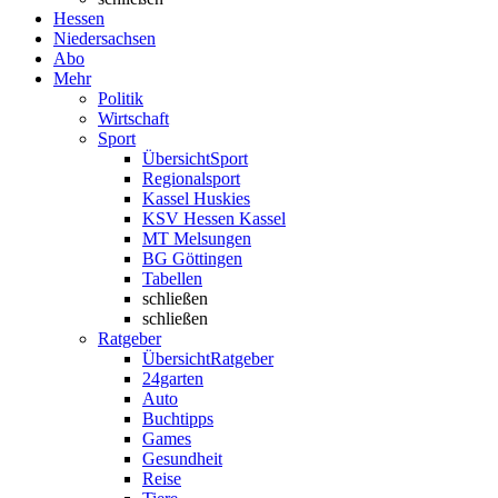
Hessen
Niedersachsen
Abo
Mehr
Politik
Wirtschaft
Sport
Übersicht
Sport
Regionalsport
Kassel Huskies
KSV Hessen Kassel
MT Melsungen
BG Göttingen
Tabellen
schließen
schließen
Ratgeber
Übersicht
Ratgeber
24garten
Auto
Buchtipps
Games
Gesundheit
Reise