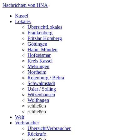
Nachrichten von HNA
Kassel
Lokales
Übersicht
Lokales
Frankenberg
Fritzlar-Homberg
Göttingen
Hann. Münden
Hofgeismar
Kreis Kassel
Melsungen
Northeim
Rotenburg / Bebra
Schwalmstadt
Uslar / Solling
Witzenhausen
Wolfhagen
schließen
schließen
Welt
Verbraucher
Übersicht
Verbraucher
Rückrufe
schließen