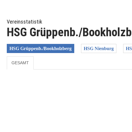
Vereinsstatistik
HSG Grüppenb./Bookholzb
HSG Grüppenb./Bookholzberg
HSG Nienburg
HS
GESAMT