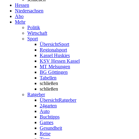
Hessen
Niedersachsen
Abo
Mehr
Politik
Wirtschaft
Sport
Übersicht
Sport
Regionalsport
Kassel Huskies
KSV Hessen Kassel
MT Melsungen
BG Göttingen
Tabellen
schließen
schließen
Ratgeber
Übersicht
Ratgeber
24garten
Auto
Buchtipps
Games
Gesundheit
Reise