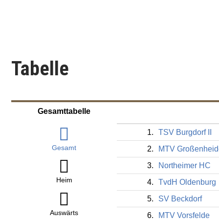
Tabelle
Gesamttabelle
1.
TSV Burgdorf II
Gesamt
2.
MTV Großenheid
3.
Northeimer HC
Heim
4.
TvdH Oldenburg
5.
SV Beckdorf
Auswärts
6.
MTV Vorsfelde