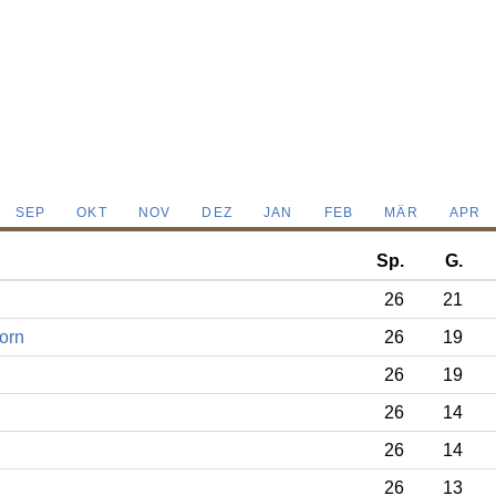
SEP
OKT
NOV
DEZ
JAN
FEB
MÄR
APR
Sp.
G.
26
21
orn
26
19
26
19
26
14
26
14
26
13