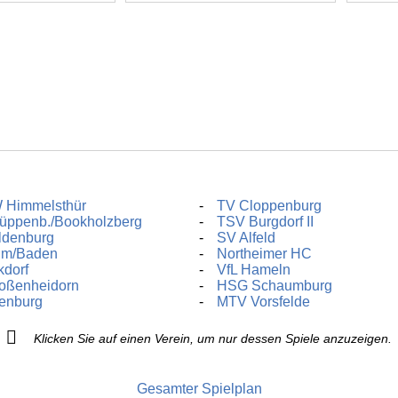
 Himmelsthür
TV Cloppenburg
üppenb./Bookholzberg
TSV Burgdorf II
ldenburg
SV Alfeld
im/Baden
Northeimer HC
dorf
VfL Hameln
oßenheidorn
HSG Schaumburg
enburg
MTV Vorsfelde
Klicken Sie auf einen Verein, um nur dessen Spiele anzuzeigen.
Gesamter Spielplan