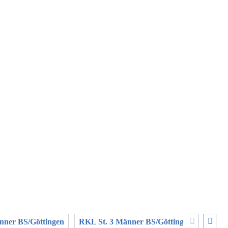
ner BS/Göttingen
RKL St. 3 Männer BS/Göttingen
VR RL