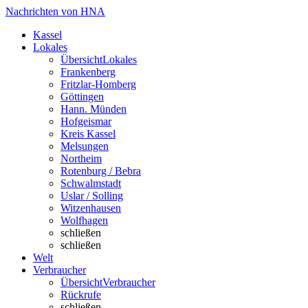
Nachrichten von HNA
Kassel
Lokales
Übersicht
Lokales
Frankenberg
Fritzlar-Homberg
Göttingen
Hann. Münden
Hofgeismar
Kreis Kassel
Melsungen
Northeim
Rotenburg / Bebra
Schwalmstadt
Uslar / Solling
Witzenhausen
Wolfhagen
schließen
schließen
Welt
Verbraucher
Übersicht
Verbraucher
Rückrufe
schließen