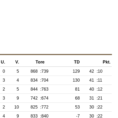
U.
V.
Tore
TD
Pkt.
0
5
868
:739
129
42
:10
3
4
834
:704
130
41
:11
2
5
844
:763
81
40
:12
3
9
742
:674
68
31
:21
2
10
825
:772
53
30
:22
4
9
833
:840
-7
30
:22